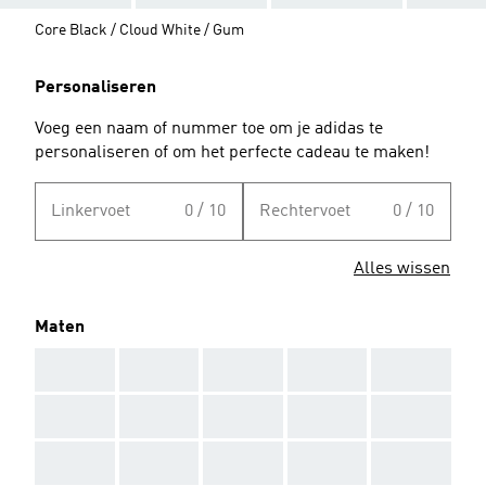
Core Black / Cloud White / Gum
Personaliseren
Voeg een naam of nummer toe om je adidas te
personaliseren of om het perfecte cadeau te maken!
Linkervoet
0 / 10
Rechtervoet
0 / 10
Alles wissen
Maten
AAA
AAA
AAA
AAA
AAA
AAA
AAA
AAA
AAA
AAA
AAA
AAA
AAA
AAA
AAA