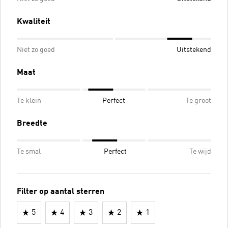
Kwaliteit
Niet zo goed
Uitstekend
Maat
Te klein
Perfect
Te groot
Breedte
Te smal
Perfect
Te wijd
Filter op aantal sterren
5
4
3
2
1