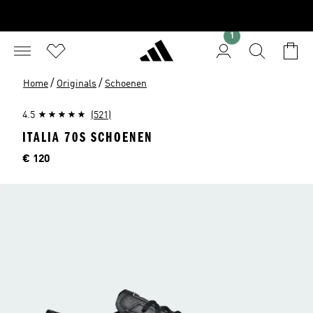
1
/
/
Home
Originals
Schoenen
4.5
(521)
ITALIA 70S SCHOENEN
Prijs
€ 120