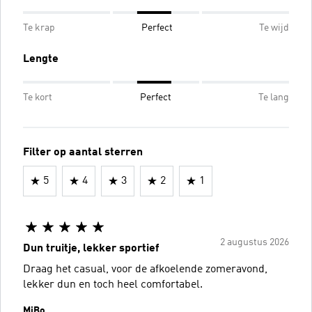
Te krap
Perfect
Te wijd
Lengte
Te kort
Perfect
Te lang
Filter op aantal sterren
5
4
3
2
1
2 augustus 2026
Dun truitje, lekker sportief
Draag het casual, voor de afkoelende zomeravond,
lekker dun en toch heel comfortabel.
MiBo