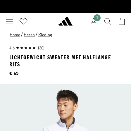
1
/
/
Home
Heren
Kleding
4.6
(30)
LICHTGEWICHT SWEATER MET HALFLANGE
RITS
Prijs
€ 65