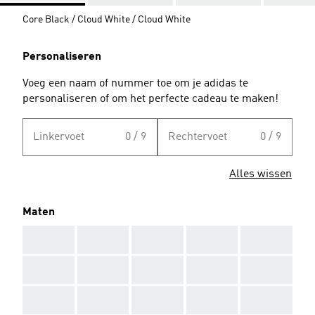
Core Black / Cloud White / Cloud White
Personaliseren
Voeg een naam of nummer toe om je adidas te
personaliseren of om het perfecte cadeau te maken!
Linkervoet
0 / 9
Rechtervoet
0 / 9
Alles wissen
Maten
AAA
AAA
AAA
AAA
AAA
AAA
AAA
AAA
AAA
AAA
AAA
AAA
AAA
AAA
AAA