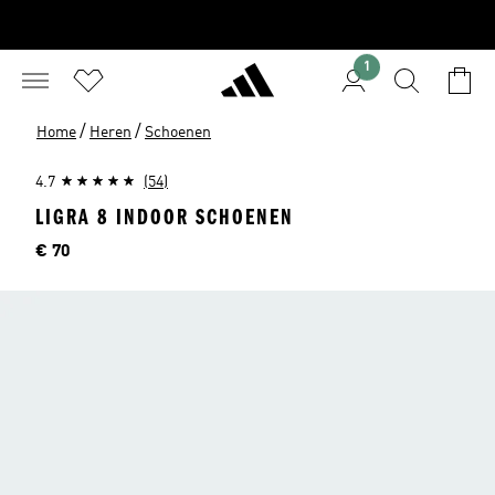
1
/
/
Home
Heren
Schoenen
4.7
(54)
LIGRA 8 INDOOR SCHOENEN
Prijs
€ 70