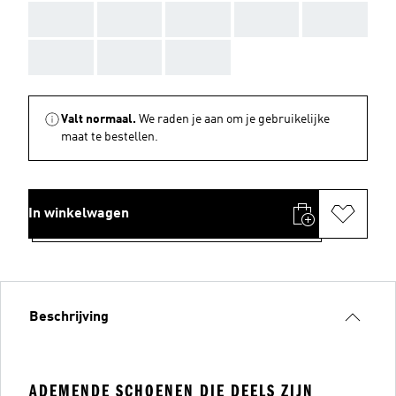
AAA
AAA
AAA
AAA
AAA
AAA
AAA
AAA
Valt normaal.
We raden je aan om je gebruikelijke
maat te bestellen.
In winkelwagen
Beschrijving
ADEMENDE SCHOENEN DIE DEELS ZIJN