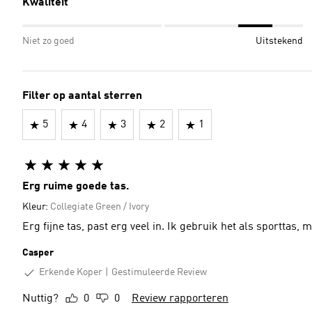
Kwaliteit
Niet zo goed
Uitstekend
Filter op aantal sterren
5
4
3
2
1
Erg ruime goede tas.
Kleur:
Collegiate Green / Ivory
Erg fijne tas, past erg veel in. Ik gebruik het als sporttas
Casper
Erkende Koper
Gestimuleerde Review
Nuttig?
0
0
Review rapporteren