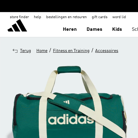
store finder
help
bestellingen en retouren
gift cards
word lid
Heren
Dames
Kids
Sc
/
/
Terug
Home
Fitness en Training
Accessoires