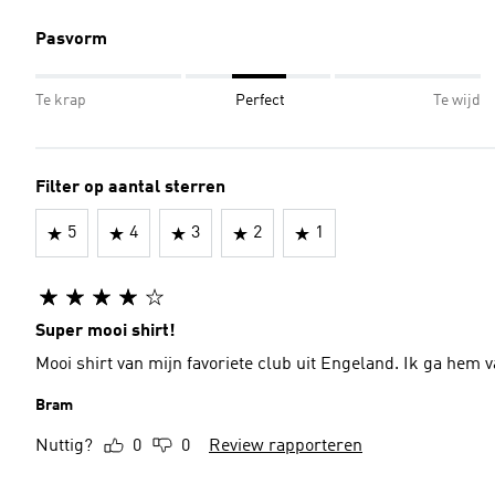
Pasvorm
Te krap
Perfect
Te wijd
Filter op aantal sterren
5
4
3
2
1
Super mooi shirt!
Mooi shirt van mijn favoriete club uit Engeland. Ik ga hem 
Bram
Nuttig?
0
0
Review rapporteren