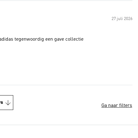
27 juli 2026
 adidas tegenwoordig een gave collectie
ws
Ga naar filters