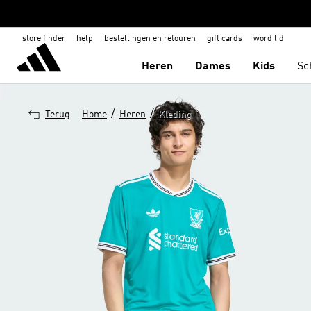
store finder
help
bestellingen en retouren
gift cards
word lid
Heren
Dames
Kids
Sc
/
/
Terug
Home
Heren
Kleding