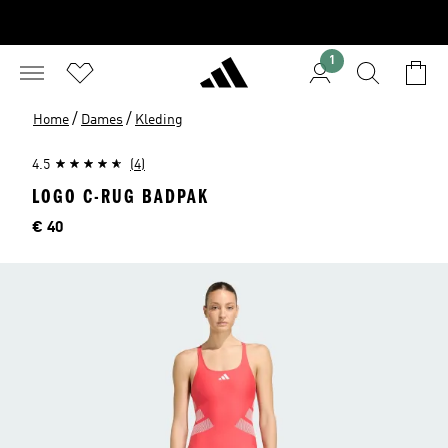
1
/
/
Home
Dames
Kleding
4.5
(4)
LOGO C-RUG BADPAK
Prijs
€ 40