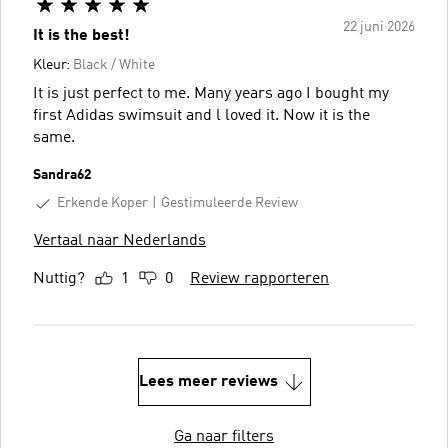
22 juni 2026
It is the best!
Kleur:
Black / White
It is just perfect to me. Many years ago I bought my
first Adidas swimsuit and l loved it. Now it is the
same.
Sandra62
Erkende Koper
Gestimuleerde Review
Vertaal naar Nederlands
Nuttig?
1
0
Review rapporteren
Lees meer reviews
Ga naar filters