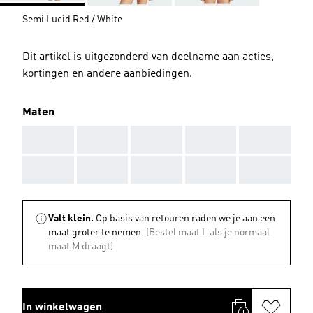
Semi Lucid Red / White
Dit artikel is uitgezonderd van deelname aan acties,
kortingen en andere aanbiedingen.
Maten
AAA
AAA
AAA
AAA
AAA
AAA
AAA
AAA
AAA
AAA
Valt klein.
Op basis van retouren raden we je aan een
maat groter te nemen.
(Bestel maat L als je normaal
maat M draagt)
In winkelwagen