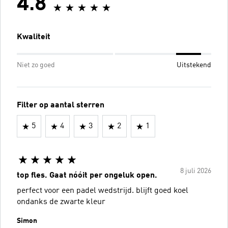
4.8
Kwaliteit
Niet zo goed
Uitstekend
Filter op aantal sterren
5
4
3
2
1
8 juli 2026
top fles. Gaat nóóit per ongeluk open.
perfect voor een padel wedstrijd. blijft goed koel
ondanks de zwarte kleur
Simon