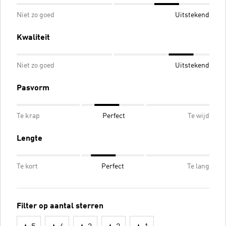
Niet zo goed
Uitstekend
Kwaliteit
Niet zo goed
Uitstekend
Pasvorm
Te krap
Perfect
Te wijd
Lengte
Te kort
Perfect
Te lang
Filter op aantal sterren