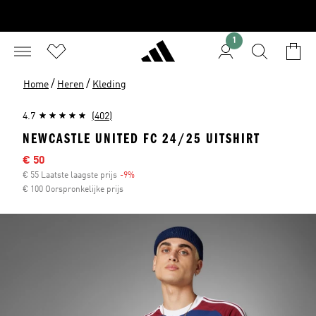
1
/
/
Home
Heren
Kleding
4.7
(402)
NEWCASTLE UNITED FC 24/25 UITSHIRT
Afgeprijsde prijs
€ 50
€ 55 Laatste laagste prijs
-9%
Korting
€ 100 Oorspronkelijke prijs