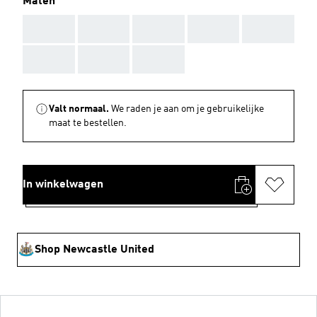
Maten
AAA
AAA
AAA
AAA
AAA
AAA
AAA
AAA
Valt normaal.
We raden je aan om je gebruikelijke
maat te bestellen.
In winkelwagen
Shop Newcastle United