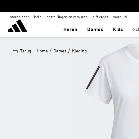
store finder
help
bestellingen en retouren
gift cards
word lid
Heren
Dames
Kids
Sc
/
/
Terug
Home
Dames
Kleding