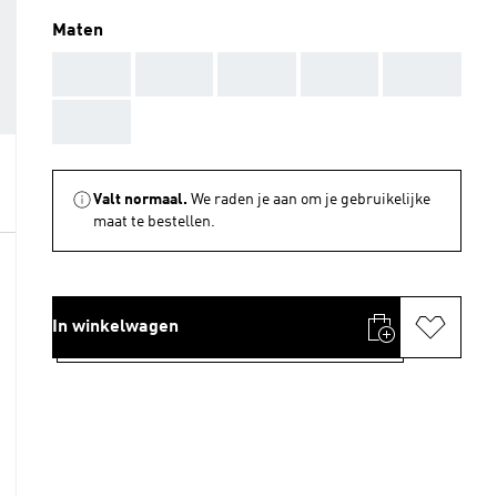
Maten
AAA
AAA
AAA
AAA
AAA
AAA
Valt normaal.
We raden je aan om je gebruikelijke
maat te bestellen.
In winkelwagen