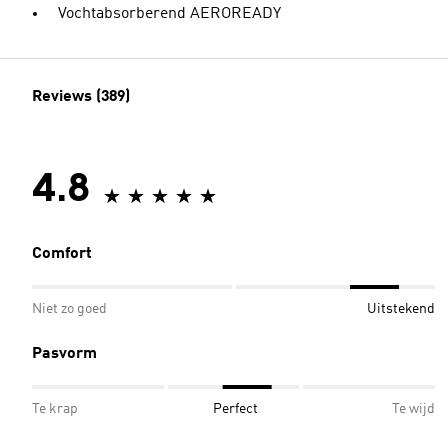
Vochtabsorberend AEROREADY
Reviews (389)
4.8
Comfort
Niet zo goed
Uitstekend
Pasvorm
Te krap
Perfect
Te wijd