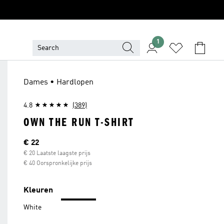
1
Dames • Hardlopen
4.8
(389)
OWN THE RUN T-SHIRT
Huidige prijs
€ 22
€ 20 Laatste laagste prijs
€ 40 Oorspronkelijke prijs
Kleuren
White