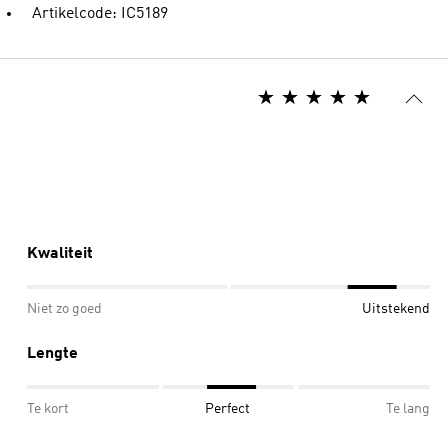
Artikelcode: IC5189
Kwaliteit
Niet zo goed
Uitstekend
Lengte
Te kort
Perfect
Te lang