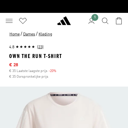
1
/
/
Home
Dames
Kleding
4.8
(23)
OWN THE RUN T-SHIRT
Afgeprijsde prijs
€ 28
€ 35 Laatste laagste prijs
-20%
Korting
€ 35 Oorspronkelijke prijs