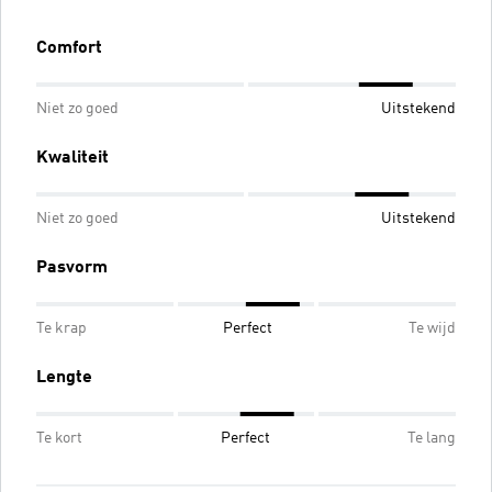
Comfort
Niet zo goed
Uitstekend
Kwaliteit
Niet zo goed
Uitstekend
Pasvorm
Te krap
Perfect
Te wijd
Lengte
Te kort
Perfect
Te lang