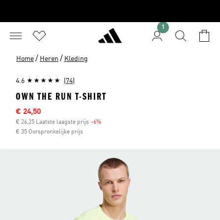
1
/
/
Home
Heren
Kleding
4.6
(74)
OWN THE RUN T-SHIRT
Afgeprijsde prijs
€ 24,50
€ 26,25 Laatste laagste prijs
-6%
Korting
€ 35 Oorspronkelijke prijs