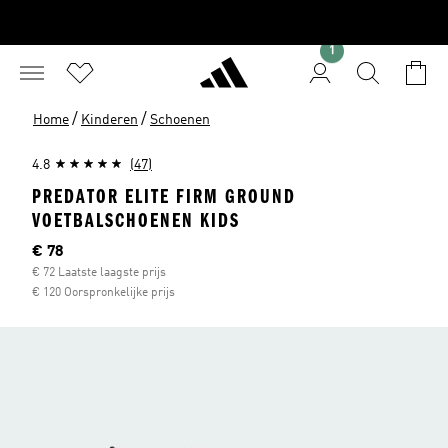
1
/
/
Home
Kinderen
Schoenen
4.8
(47)
PREDATOR ELITE FIRM GROUND
VOETBALSCHOENEN KIDS
Huidige prijs
€ 78
€ 72 Laatste laagste prijs
€ 120 Oorspronkelijke prijs