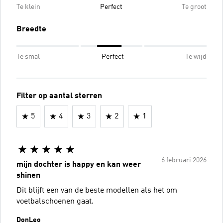
Te klein
Perfect
Te groot
Breedte
Te smal
Perfect
Te wijd
Filter op aantal sterren
5
4
3
2
1
6 februari 2026
mijn dochter is happy en kan weer
shinen
Dit blijft een van de beste modellen als het om
voetbalschoenen gaat.
DonLeo