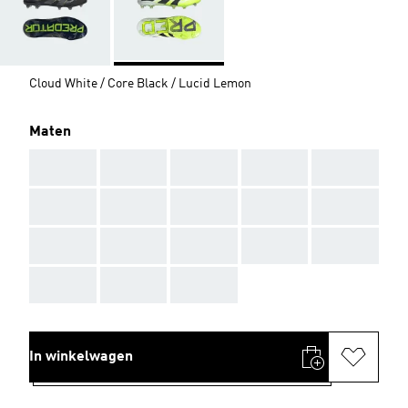
Cloud White / Core Black / Lucid Lemon
Maten
AAA
AAA
AAA
AAA
AAA
AAA
AAA
AAA
AAA
AAA
AAA
AAA
AAA
AAA
AAA
AAA
AAA
AAA
In winkelwagen