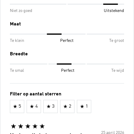
Niet zo goed
Uitstekend
Maat
Te klein
Perfect
Te groot
Breedte
Te smal
Perfect
Te wijd
Filter op aantal sterren
5
4
3
2
1
25 april 2026