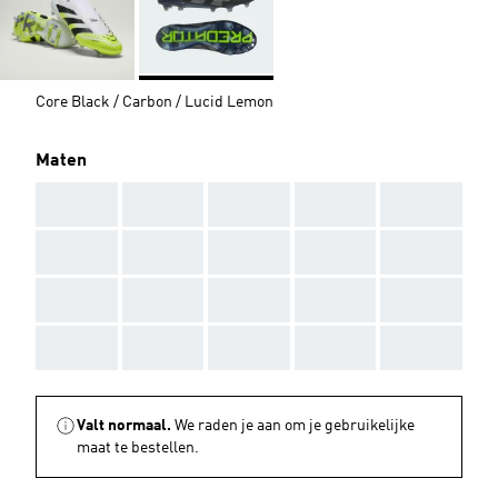
Core Black / Carbon / Lucid Lemon
Maten
AAA
AAA
AAA
AAA
AAA
AAA
AAA
AAA
AAA
AAA
AAA
AAA
AAA
AAA
AAA
AAA
AAA
AAA
AAA
AAA
Valt normaal.
We raden je aan om je gebruikelijke
maat te bestellen.