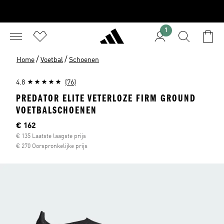
1
/
/
Home
Voetbal
Schoenen
4.8
(76)
PREDATOR ELITE VETERLOZE FIRM GROUND
VOETBALSCHOENEN
Huidige prijs
€ 162
€ 135 Laatste laagste prijs
€ 270 Oorspronkelijke prijs