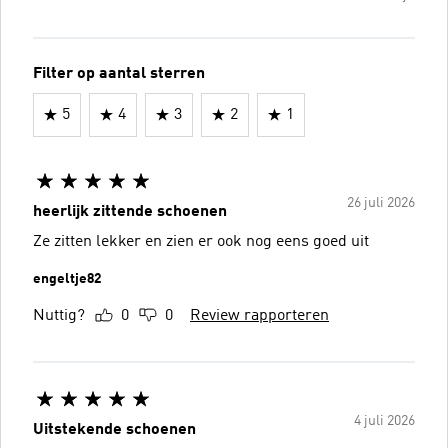
Filter op aantal sterren
5
4
3
2
1
26 juli 2026
heerlijk zittende schoenen
Ze zitten lekker en zien er ook nog eens goed uit
engeltje82
Nuttig?
0
0
Review rapporteren
4 juli 2026
Uitstekende schoenen