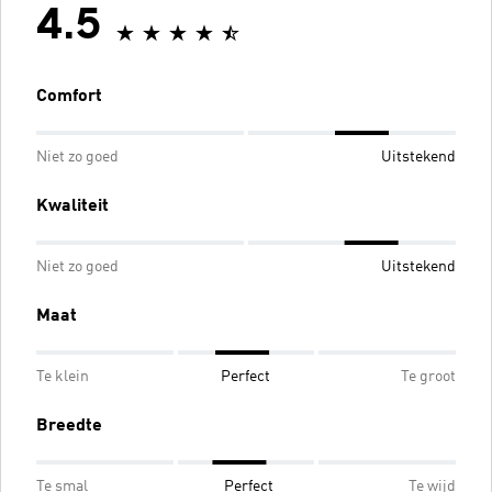
4.5
Comfort
Niet zo goed
Uitstekend
Kwaliteit
Niet zo goed
Uitstekend
Maat
Te klein
Perfect
Te groot
Breedte
Te smal
Perfect
Te wijd