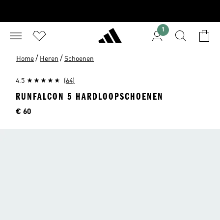
1
/
/
Home
Heren
Schoenen
4.5
(64)
RUNFALCON 5 HARDLOOPSCHOENEN
Prijs
€ 60