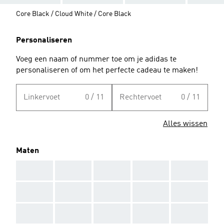
Core Black / Cloud White / Core Black
Personaliseren
Voeg een naam of nummer toe om je adidas te
personaliseren of om het perfecte cadeau te maken!
Linkervoet
0 / 11
Rechtervoet
0 / 11
Alles wissen
Maten
AAA
AAA
AAA
AAA
AAA
AAA
AAA
AAA
AAA
AAA
AAA
AAA
AAA
AAA
AAA