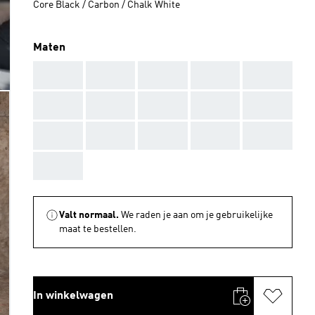
Core Black / Carbon / Chalk White
Maten
AAA
AAA
AAA
AAA
AAA
AAA
AAA
AAA
AAA
AAA
AAA
AAA
AAA
AAA
AAA
AAA
Valt normaal.
We raden je aan om je gebruikelijke
maat te bestellen.
In winkelwagen