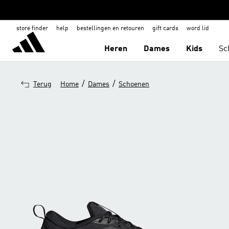
store finder
help
bestellingen en retouren
gift cards
word lid
Heren
Dames
Kids
Sc
/
/
Terug
Home
Dames
Schoenen