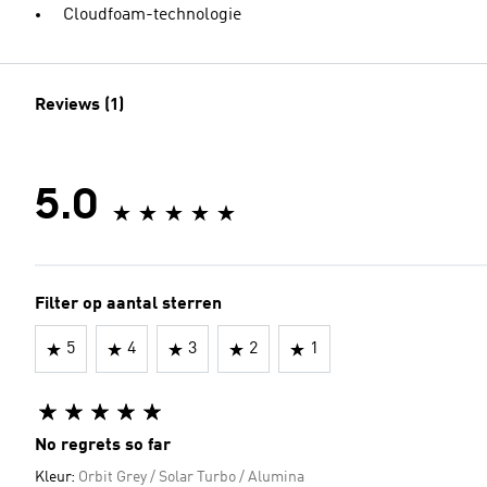
Cloudfoam-technologie
Reviews (1)
5.0
Filter op aantal sterren
5
4
3
2
1
No regrets so far
Kleur:
Orbit Grey / Solar Turbo / Alumina