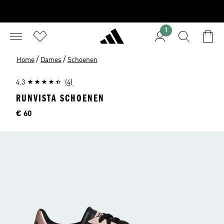
1
/
/
Home
Dames
Schoenen
4.3
(4)
RUNVISTA SCHOENEN
Prijs
€ 60