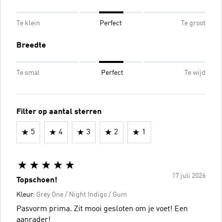
Te klein
Perfect
Te groot
Breedte
Te smal
Perfect
Te wijd
Filter op aantal sterren
5
4
3
2
1
17 juli 2026
Topschoen!
Kleur:
Grey One / Night Indigo / Gum
Pasvorm prima. Zit mooi gesloten om je voet! Een
aanrader!