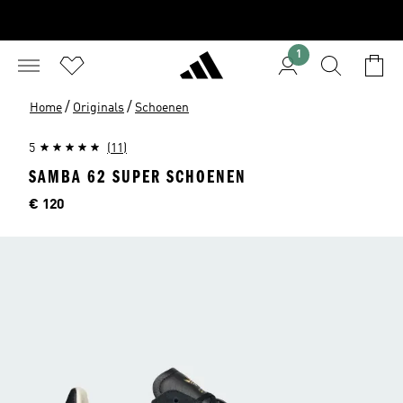
1
/
/
Home
Originals
Schoenen
5
(11)
SAMBA 62 SUPER SCHOENEN
Prijs
€ 120