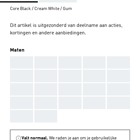
Core Black / Cream White / Gum
Dit artikel is uitgezonderd van deelname aan acties,
kortingen en andere aanbiedingen.
Maten
AAA
AAA
AAA
AAA
AAA
AAA
AAA
AAA
AAA
AAA
AAA
AAA
AAA
AAA
AAA
AAA
AAA
AAA
AAA
AAA
AAA
AAA
Valt normaal.
We raden je aan om je gebruikelijke