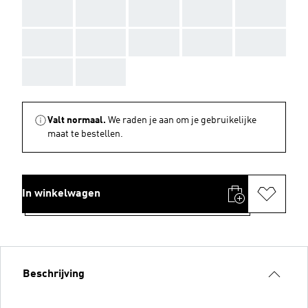
AAA
AAA
AAA
AAA
AAA
AAA
AAA
AAA
AAA
AAA
AAA
AAA
Valt normaal.
We raden je aan om je gebruikelijke
maat te bestellen.
In winkelwagen
Beschrijving