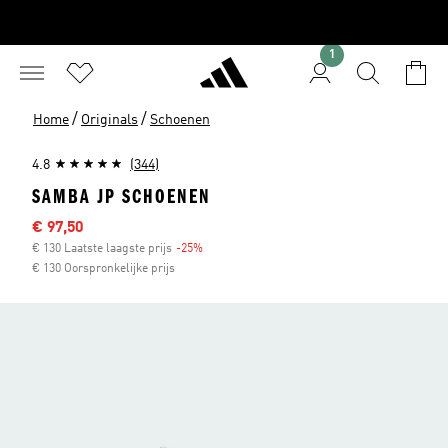
1
/
/
Home
Originals
Schoenen
4.8
(344)
SAMBA JP SCHOENEN
Afgeprijsde prijs
€ 97,50
€ 130 Laatste laagste prijs
-25%
Korting
€ 130 Oorspronkelijke prijs