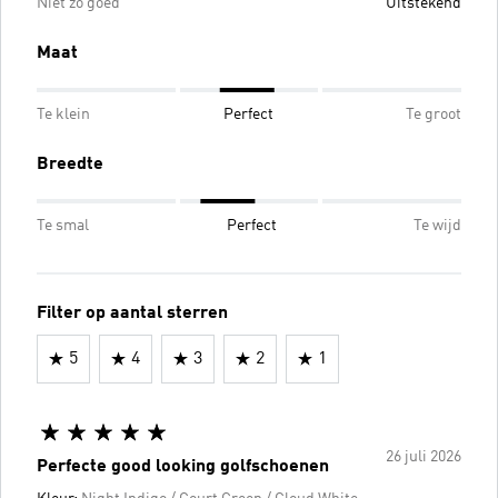
Niet zo goed
Uitstekend
Maat
Te klein
Perfect
Te groot
Breedte
Te smal
Perfect
Te wijd
Filter op aantal sterren
5
4
3
2
1
26 juli 2026
Perfecte good looking golfschoenen