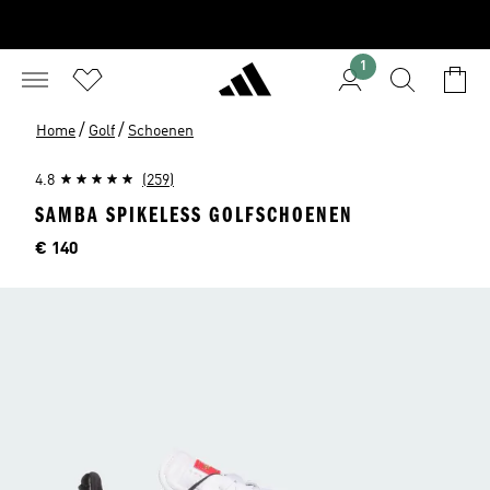
1
/
/
Home
Golf
Schoenen
4.8
(259)
SAMBA SPIKELESS GOLFSCHOENEN
Prijs
€ 140