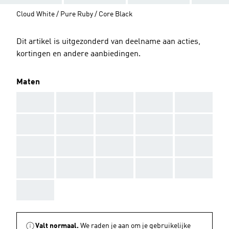
Cloud White / Pure Ruby / Core Black
Dit artikel is uitgezonderd van deelname aan acties,
kortingen en andere aanbiedingen.
Maten
AAA
AAA
AAA
AAA
AAA
AAA
AAA
AAA
AAA
AAA
AAA
AAA
AAA
AAA
AAA
AAA
AAA
AAA
AAA
AAA
AAA
Valt normaal.
We raden je aan om je gebruikelijke