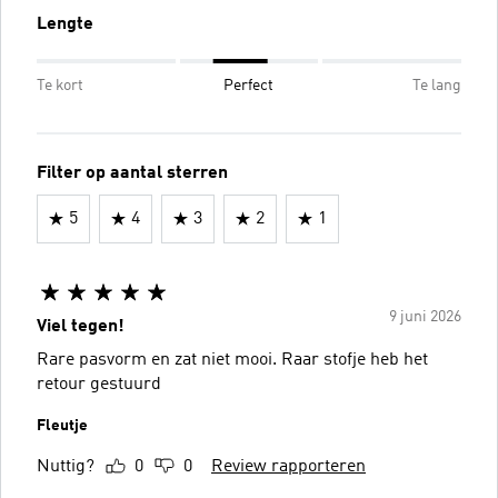
Lengte
Te kort
Perfect
Te lang
Filter op aantal sterren
5
4
3
2
1
9 juni 2026
Viel tegen!
Rare pasvorm en zat niet mooi. Raar stofje heb het
retour gestuurd
Fleutje
Nuttig?
0
0
Review rapporteren