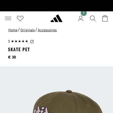
1
/
/
Home
Originals
Accessoires
5
(7)
SKATE PET
Prijs
€ 30