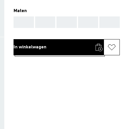
Maten
AAA
AAA
AAA
AAA
AAA
In winkelwagen