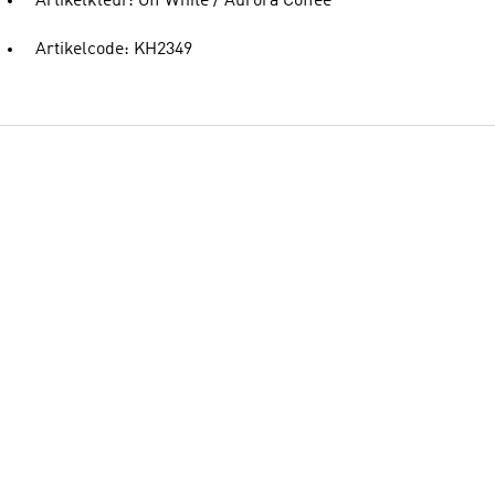
Artikelkleur: Off White / Aurora Coffee
Artikelcode: KH2349