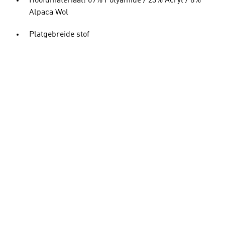
Hoofdmateriaal: 69% Polyamide / 23% Acryl / 8%
Alpaca Wol
Platgebreide stof