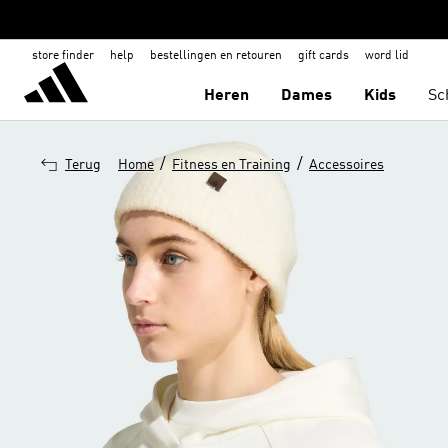
store finder
help
bestellingen en retouren
gift cards
word lid
Heren
Dames
Kids
Sc
/
/
Terug
Home
Fitness en Training
Accessoires