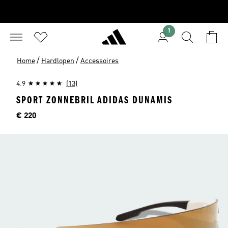
1
/
/
Home
Hardlopen
Accessoires
4.9
(13)
SPORT ZONNEBRIL ADIDAS DUNAMIS
Prijs
€ 220