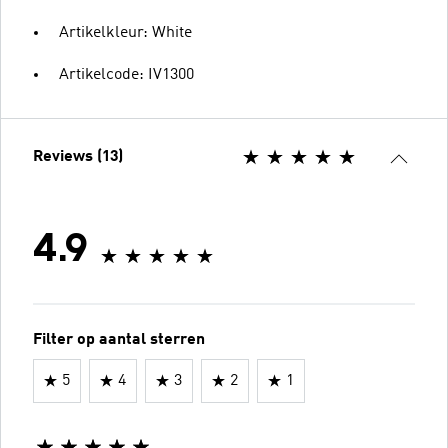
Artikelkleur: White
Artikelcode: IV1300
Reviews (13)
4.9
Filter op aantal sterren
5
4
3
2
1