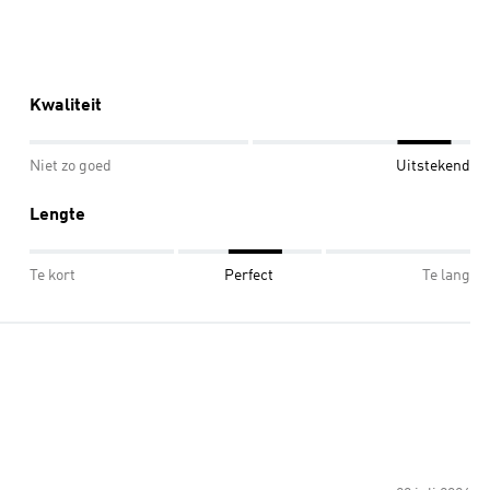
Kwaliteit
Niet zo goed
Uitstekend
Lengte
Te kort
Perfect
Te lang