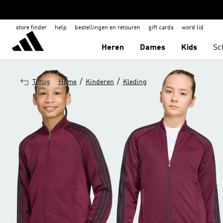
store finder
help
bestellingen en retouren
gift cards
word lid
Heren
Dames
Kids
Sc
/
/
Terug
Home
Kinderen
Kleding