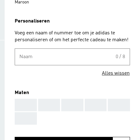
Maroon
Personaliseren
Voeg een naam of nummer toe om je adidas te
personaliseren of om het perfecte cadeau te maken!
Naam
0 / 8
Alles wissen
Maten
AAA
AAA
AAA
AAA
AAA
AAA