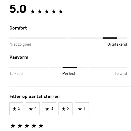
5.0
Comfort
Niet zo goed
Uitstekend
Pasvorm
Te krap
Perfect
Te wijd
Filter op aantal sterren
5
4
3
2
1