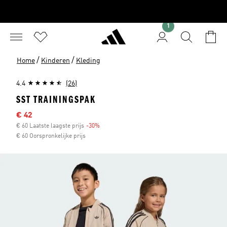
1
/
/
Home
Kinderen
Kleding
4.4
(26)
SST TRAININGSPAK
Afgeprijsde prijs
€ 42
€ 60 Laatste laagste prijs
-30%
Korting
€ 60 Oorspronkelijke prijs