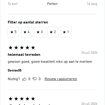
Te kort
Perfect
Te lang
Filter op aantal sterren
5
4
3
2
1
26 juli 2026
helemaal tevreden
gewoon goed, goeie kwaliteit niks op aan te merken
Denise05
Nuttig?
0
0
Review rapporteren
26 juli 2026