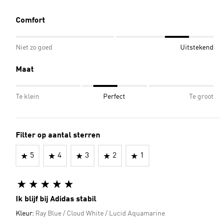
Comfort
Niet zo goed
Uitstekend
Maat
Te klein
Perfect
Te groot
Filter op aantal sterren
5
4
3
2
1
Ik blijf bij Adidas stabil
Kleur:
Ray Blue / Cloud White / Lucid Aquamarine