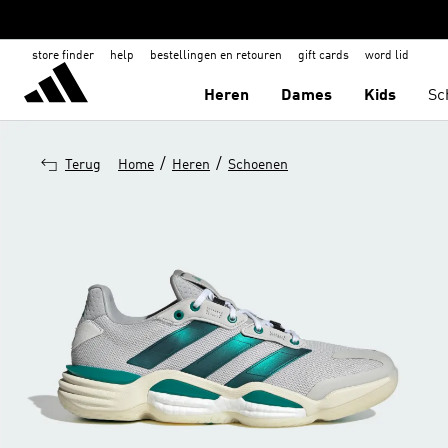
store finder
help
bestellingen en retouren
gift cards
word lid
Heren
Dames
Kids
Sc
/
/
Terug
Home
Heren
Schoenen