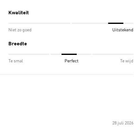
Kwaliteit
Niet zo goed
Uitstekend
Breedte
Te smal
Perfect
Te wijd
28 juli 2026