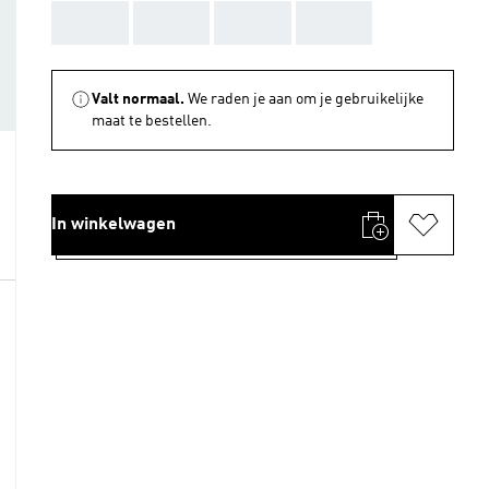
AAA
AAA
AAA
AAA
Valt normaal.
We raden je aan om je gebruikelijke
maat te bestellen.
In winkelwagen