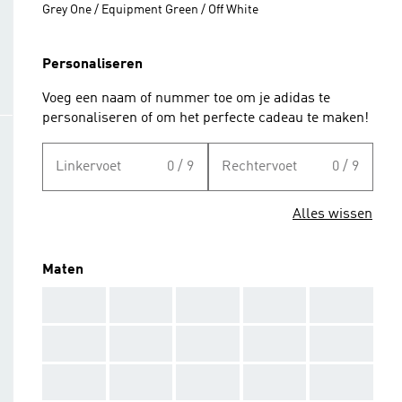
Grey One / Equipment Green / Off White
Personaliseren
Voeg een naam of nummer toe om je adidas te
personaliseren of om het perfecte cadeau te maken!
Linkervoet
0 / 9
Rechtervoet
0 / 9
Alles wissen
Maten
AAA
AAA
AAA
AAA
AAA
AAA
AAA
AAA
AAA
AAA
AAA
AAA
AAA
AAA
AAA