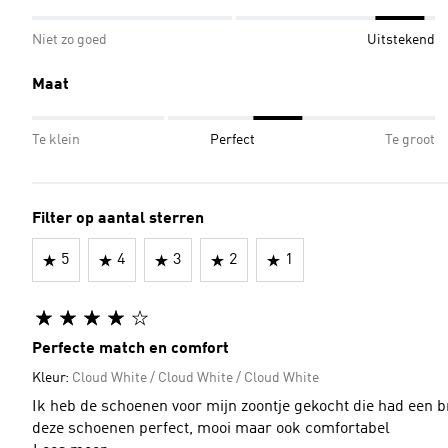
Niet zo goed
Uitstekend
Maat
Te klein
Perfect
Te groot
Filter op aantal sterren
5
4
3
2
1
Perfecte match en comfort
Kleur:
Cloud White / Cloud White / Cloud White
Ik heb de schoenen voor mijn zoontje gekocht die had een br
deze schoenen perfect, mooi maar ook comfortabel