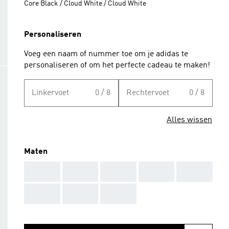
Core Black / Cloud White / Cloud White
Personaliseren
Voeg een naam of nummer toe om je adidas te
personaliseren of om het perfecte cadeau te maken!
Linkervoet
0 / 8
Rechtervoet
0 / 8
Alles wissen
Maten
AAA
AAA
AAA
AAA
AAA
AAA
AAA
AAA