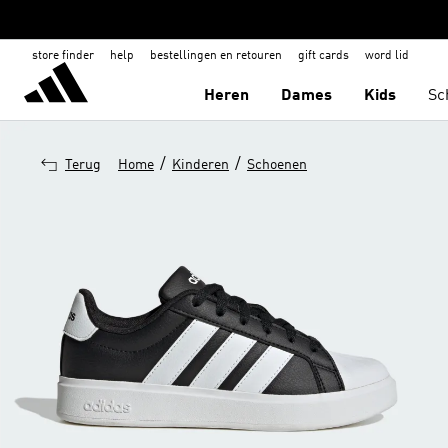
store finder
help
bestellingen en retouren
gift cards
word lid
Heren
Dames
Kids
Sc
/
/
Terug
Home
Kinderen
Schoenen