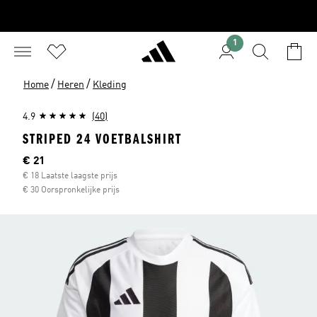
1
/
/
Home
Heren
Kleding
4.9
(40)
STRIPED 24 VOETBALSHIRT
Huidige prijs
€ 21
€ 18 Laatste laagste prijs
€ 30 Oorspronkelijke prijs