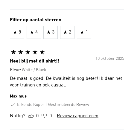
Filter op aantal sterren
5
4
3
2
1
10 oktober 2025
Heel blij met dit shirt!!
Kleur:
White / Black
De maat is goed. De kwaliteit is nog beter! Ik daar het
voor trainen en ook casual.
Maximus
Erkende Koper
Gestimuleerde Review
Nuttig?
0
0
Review rapporteren