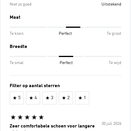
Niet zo goed
Uitstekend
Maat
Te klein
Perfect
Te groot
Breedte
Te smal
Perfect
Te wijd
Filter op aantal sterren
5
4
3
2
1
30 juli 2026
Zeer comfortabele schoen voor langere