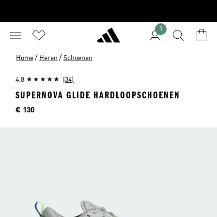
1
/
/
Home
Heren
Schoenen
4.8
(34)
SUPERNOVA GLIDE HARDLOOPSCHOENEN
Prijs
€ 130