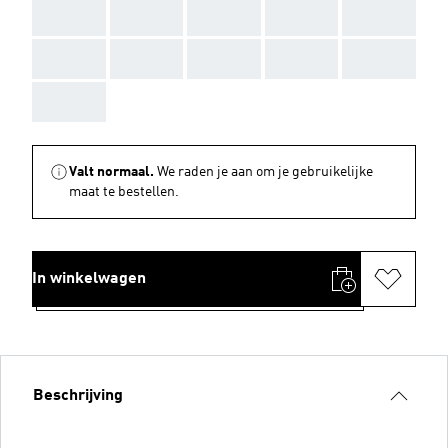
AAA
AAA
AAA
AAA
AAA
AAA
AAA
AAA
AAA
AAA
AAA
Valt normaal.
We raden je aan om je gebruikelijke
maat te bestellen.
In winkelwagen
Beschrijving