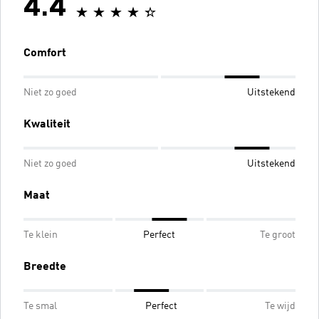
4.4
Comfort
Niet zo goed
Uitstekend
Kwaliteit
Niet zo goed
Uitstekend
Maat
Te klein
Perfect
Te groot
Breedte
Te smal
Perfect
Te wijd