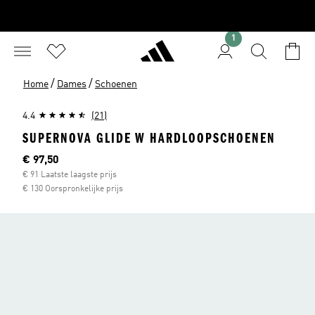
1
/
/
Home
Dames
Schoenen
4.4
(21)
SUPERNOVA GLIDE W HARDLOOPSCHOENEN
Huidige prijs
€ 97,50
€ 91 Laatste laagste prijs
€ 130 Oorspronkelijke prijs