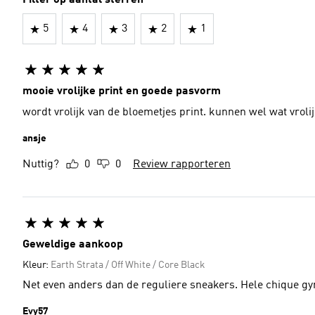
Filter op aantal sterren
5
4
3
2
1
mooie vrolijke print en goede pasvorm
wordt vrolijk van de bloemetjes print. kunnen wel wat vroli
ansje
Nuttig?
0
0
Review rapporteren
Geweldige aankoop
Kleur:
Earth Strata / Off White / Core Black
Net even anders dan de reguliere sneakers. Hele chique g
Evy57