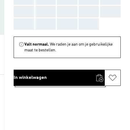
AAA
AAA
AAA
AAA
AAA
AAA
AAA
AAA
AAA
Valt normaal.
We raden je aan om je gebruikelijke
maat te bestellen.
In winkelwagen