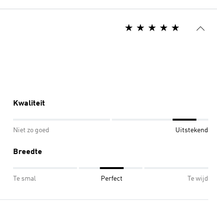
Kwaliteit
Niet zo goed
Uitstekend
Breedte
Te smal
Perfect
Te wijd