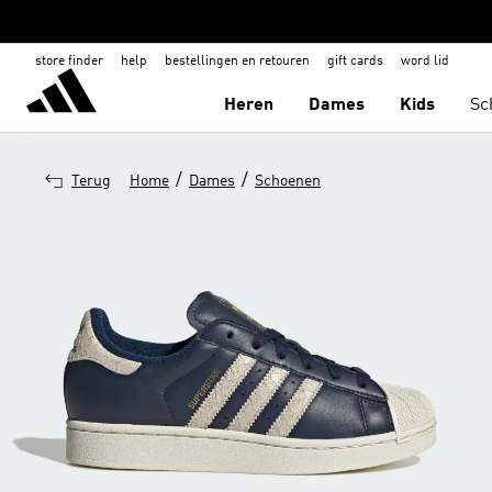
store finder
help
bestellingen en retouren
gift cards
word lid
Heren
Dames
Kids
Sc
/
/
Terug
Home
Dames
Schoenen