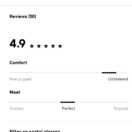
Reviews (50)
4.9
Comfort
Niet zo goed
Uitstekend
Maat
Te klein
Perfect
Te groot