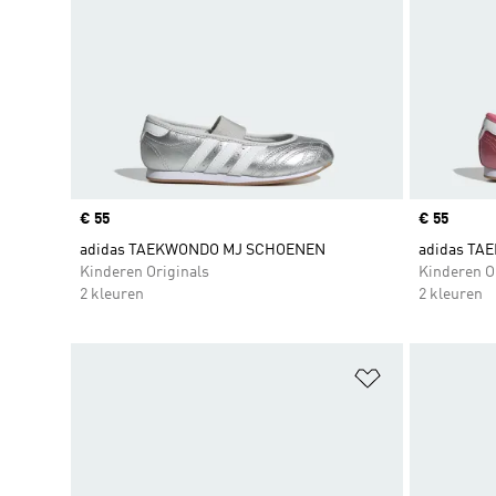
Price
€ 55
Price
€ 55
adidas TAEKWONDO MJ SCHOENEN
adidas T
Kinderen Originals
Kinderen O
2 kleuren
2 kleuren
Op verlanglijs