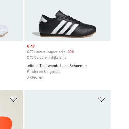
Sale price
€ 49
€ 70 Laatste laagste prijs
-30%
Discount
€ 70 Oorspronkelijke prijs
adidas Taekwondo Lace Schoenen
Kinderen Originals
3 kleuren
Op verlanglijst zetten
Op verlangl