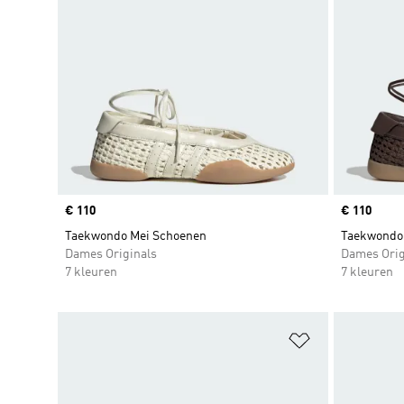
Price
€ 110
Price
€ 110
Taekwondo Mei Schoenen
Taekwondo
Dames Originals
Dames Orig
7 kleuren
7 kleuren
Op verlanglijs