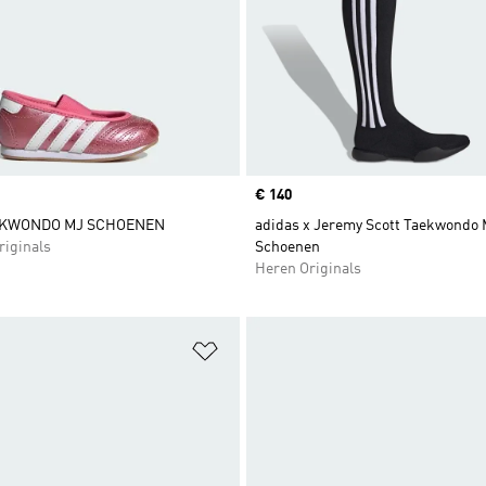
Price
€ 140
AEKWONDO MJ SCHOENEN
adidas x Jeremy Scott Taekwondo 
riginals
Schoenen
Heren Originals
t zetten
Op verlanglijst zetten