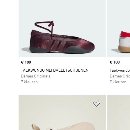
Price
€ 100
Price
€ 100
TAEKWONDO MEI BALLETSCHOENEN
Taekwondo
Dames Originals
Dames Orig
7 kleuren
7 kleuren
Op verlanglijs