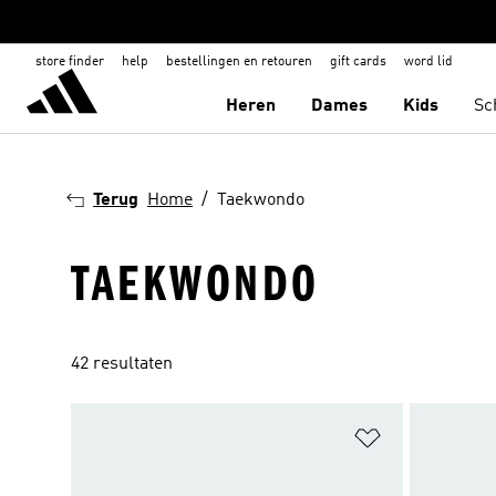
store finder
help
bestellingen en retouren
gift cards
word lid
Heren
Dames
Kids
Sc
Terug
Home
Taekwondo
TAEKWONDO
42 resultaten
Op verlanglijs