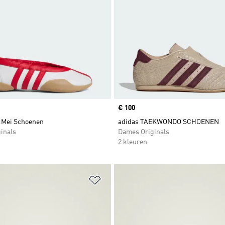
Price
€ 100
 Mei Schoenen
adidas TAEKWONDO SCHOENEN
inals
Dames Originals
2 kleuren
t zetten
Op verlanglijst zetten