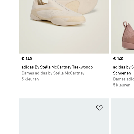
Price
€ 140
Price
€ 140
adidas By Stella McCartney Taekwondo
adidas by 
Dames adidas by Stella McCartney
Schoenen
5 kleuren
Dames adid
5 kleuren
Op verlanglijs