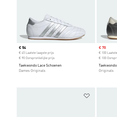
Current price
€ 54
Sale price
€ 70
€ 45 Laatste laagste prijs
€ 100 Laatste
€ 90 Oorspronkelijke prijs
€ 100 Oorspro
Taekwondo Lace Schoenen
Taekwondo
Dames Originals
Originals
Op verlanglijs