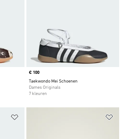
Price
€ 100
Taekwondo Mei Schoenen
Dames Originals
7 kleuren
Op verlanglijst zetten
Op verlangl