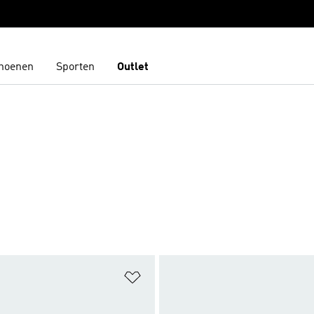
hoenen
Sporten
Outlet
t zetten
Op verlanglijst zetten