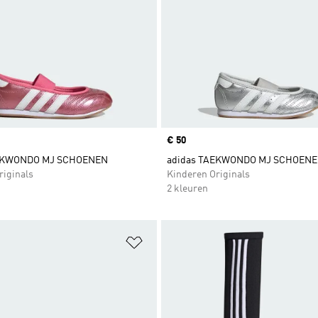
Price
€ 50
AEKWONDO MJ SCHOENEN
adidas TAEKWONDO MJ SCHOEN
riginals
Kinderen Originals
2 kleuren
t zetten
Op verlanglijst zetten