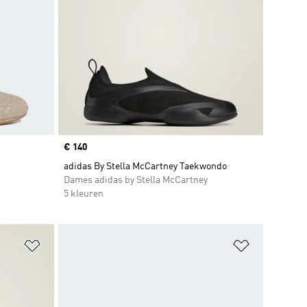
Price
€ 140
adidas By Stella McCartney Taekwondo
Dames adidas by Stella McCartney
5 kleuren
Op verlanglijst zetten
Op verlangl