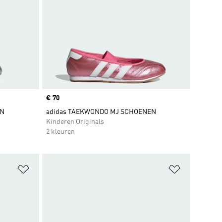
Price
€ 70
EN
adidas TAEKWONDO MJ SCHOENEN
Kinderen Originals
2 kleuren
Op verlanglijst zetten
Op verlangl