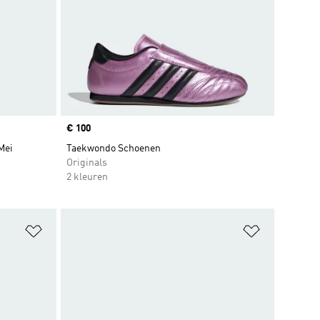
Price
€ 100
Mei
Taekwondo Schoenen
Originals
2 kleuren
Op verlanglijst zetten
Op verlangl