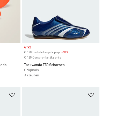
Sale price
€ 72
€ 120 Laatste laagste prijs
-40%
Discount
€ 120 Oorspronkelijke prijs
ondo
Taekwondo F50 Schoenen
Originals
3 kleuren
Op verlanglijst zetten
Op verlangl