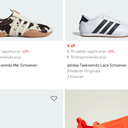
Sale price
€ 49
 laagste prijs
-40%
Discount
€ 70 Laatste laagste prijs
-30%
Discount
nkelijke prijs
€ 70 Oorspronkelijke prijs
kwondo Mei Schoenen
adidas Taekwondo Lace Schoenen
Kinderen Originals
3 kleuren
t zetten
Op verlanglijst zetten