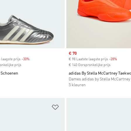
Sale price
€ 70
 laagste prijs
-30%
Discount
€ 98 Laatste laagste prijs
-28%
Discount
nkelijke prijs
€ 140 Oorspronkelijke prijs
 Schoenen
adidas By Stella McCartney Taekw
Dames adidas by Stella McCartney
5 kleuren
t zetten
Op verlanglijst zetten