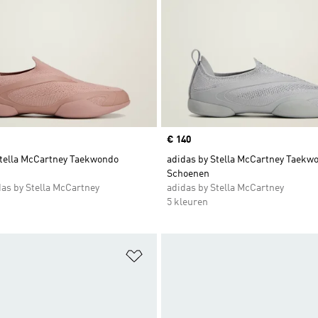
Price
€ 140
Stella McCartney Taekwondo
adidas by Stella McCartney Taekw
Schoenen
as by Stella McCartney
adidas by Stella McCartney
5 kleuren
t zetten
Op verlanglijst zetten