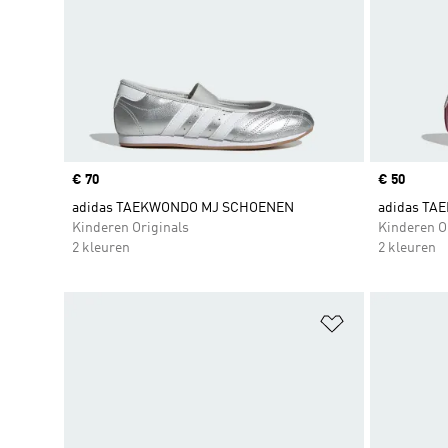
Price
€ 70
Price
€ 50
adidas TAEKWONDO MJ SCHOENEN
adidas T
Kinderen Originals
Kinderen O
2 kleuren
2 kleuren
Op verlanglijs