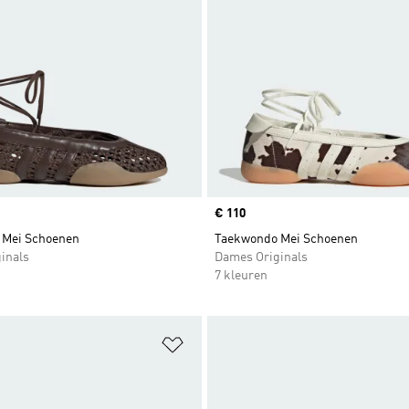
Price
€ 110
 Mei Schoenen
Taekwondo Mei Schoenen
inals
Dames Originals
7 kleuren
t zetten
Op verlanglijst zetten