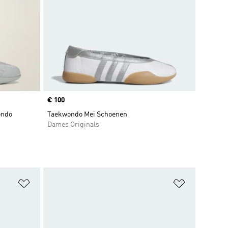
Price
€ 100
ondo
Taekwondo Mei Schoenen
Dames Originals
Op verlanglijst zetten
Op verlangl