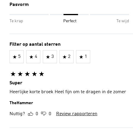
Pasvorm
Te krap
Perfect
Te wijd
Filter op aantal sterren
5
4
3
2
1
Super
Heerlijke korte broek Heel fijn om te dragen in de zomer
TheHammer
Nuttig?
0
0
Review rapporteren