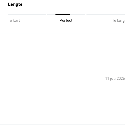
Lengte
Te kort
Perfect
Te lang
11 juli 2026