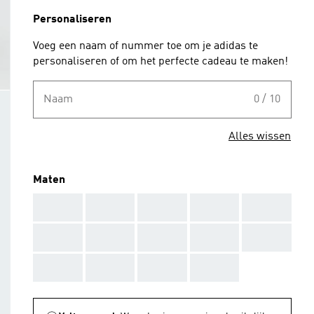
Personaliseren
Voeg een naam of nummer toe om je adidas te
personaliseren of om het perfecte cadeau te maken!
Naam
0 / 10
Alles wissen
Maten
AAA
AAA
AAA
AAA
AAA
AAA
AAA
AAA
AAA
AAA
AAA
AAA
AAA
AAA