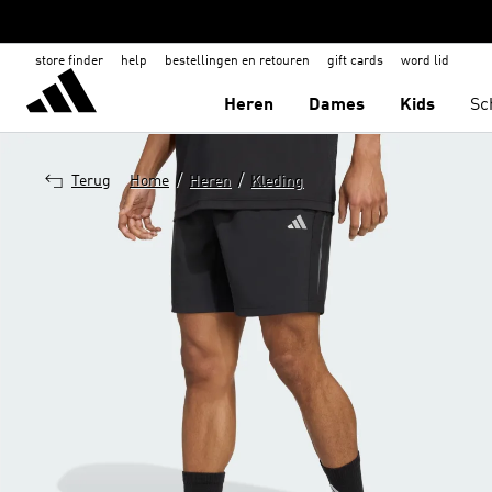
store finder
help
bestellingen en retouren
gift cards
word lid
Heren
Dames
Kids
Sc
/
/
Terug
Home
Heren
Kleding