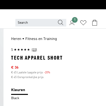
1
Heren • Fitness en Training
5
(22)
TECH APPAREL SHORT
Afgeprijsde prijs
€ 36
€ 45 Laatste laagste prijs
-20%
Korting
€ 45 Oorspronkelijke prijs
Kleuren
Black