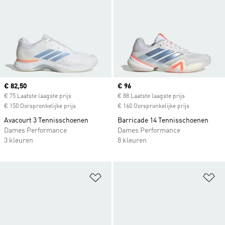
Current price
€ 82,50
Current price
€ 96
€ 75 Laatste laagste prijs
€ 88 Laatste laagste prijs
€ 150 Oorspronkelijke prijs
€ 160 Oorspronkelijke prijs
Avacourt 3 Tennisschoenen
Barricade 14 Tennisschoenen
Dames Performance
Dames Performance
3 kleuren
8 kleuren
Op verlanglijst zetten
Op