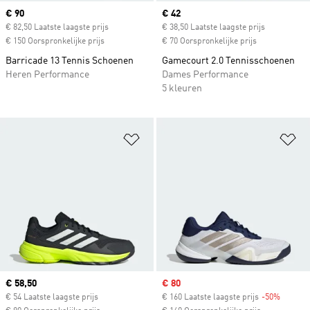
Current price
€ 90
Current price
€ 42
€ 82,50 Laatste laagste prijs
€ 38,50 Laatste laagste prijs
€ 150 Oorspronkelijke prijs
€ 70 Oorspronkelijke prijs
Barricade 13 Tennis Schoenen
Gamecourt 2.0 Tennisschoenen
Heren Performance
Dames Performance
5 kleuren
Op verlanglijst zetten
Op
Current price
€ 58,50
Sale price
€ 80
€ 54 Laatste laagste prijs
€ 160 Laatste laagste prijs
-50%
Discoun