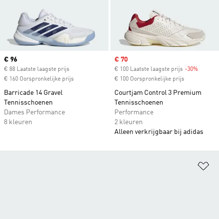
Current price
€ 96
Sale price
€ 70
€ 88 Laatste laagste prijs
€ 100 Laatste laagste prijs
-30%
Discoun
€ 160 Oorspronkelijke prijs
€ 100 Oorspronkelijke prijs
Barricade 14 Gravel
Courtjam Control 3 Premium
Tennisschoenen
Tennisschoenen
Dames Performance
Performance
8 kleuren
2 kleuren
Alleen verkrijgbaar bij adidas
Op