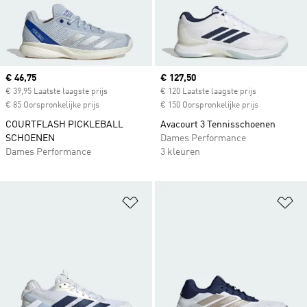
Current price
€ 46,75
Current price
€ 127,50
€ 39,95 Laatste laagste prijs
€ 120 Laatste laagste prijs
€ 85 Oorspronkelijke prijs
€ 150 Oorspronkelijke prijs
COURTFLASH PICKLEBALL
Avacourt 3 Tennisschoenen
SCHOENEN
Dames Performance
Dames Performance
3 kleuren
Op verlanglijst zetten
Op