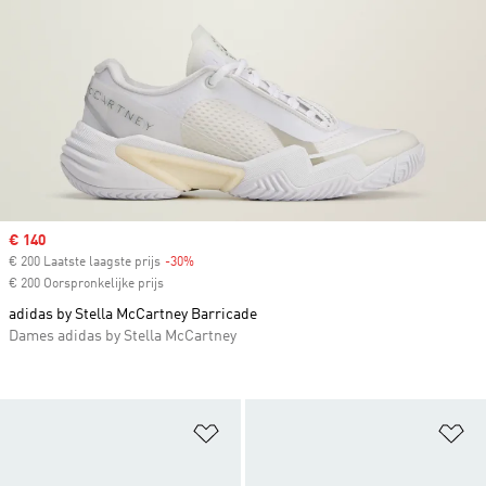
Sale price
€ 140
€ 200 Laatste laagste prijs
-30%
Discount
€ 200 Oorspronkelijke prijs
adidas by Stella McCartney Barricade
Dames adidas by Stella McCartney
Op verlanglijst zetten
Op