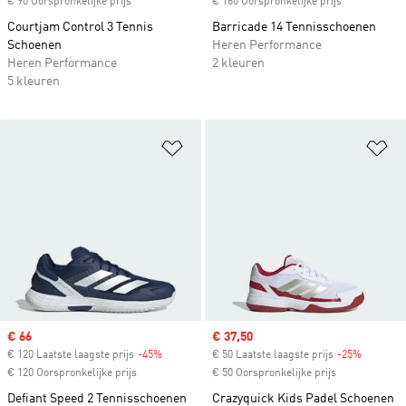
€ 90 Oorspronkelijke prijs
€ 160 Oorspronkelijke prijs
Courtjam Control 3 Tennis
Barricade 14 Tennisschoenen
Schoenen
Heren Performance
Heren Performance
2 kleuren
5 kleuren
Op verlanglijst zetten
Op
Sale price
€ 66
Sale price
€ 37,50
€ 120 Laatste laagste prijs
-45%
Discount
€ 50 Laatste laagste prijs
-25%
Discount
€ 120 Oorspronkelijke prijs
€ 50 Oorspronkelijke prijs
Defiant Speed 2 Tennisschoenen
Crazyquick Kids Padel Schoenen