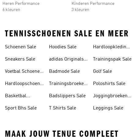
Heren Performance
Kinderen Performance
6 kleuren
3 kleuren
TENNISSCHOENEN SALE EN MEER
Schoenen Sale
Hoodies Sale
Hardloopkleding
Sale
Sneakers Sale
adidas Originals
Trainingspak Sale
Sale
Voetbal Schoenen
Badmode Sale
Golf Sale
Sale
Hardloopschoenen
Trainingsbroeken
Poloshirts Sale
Sale
Sale
Basketbal
Badslippers Sale
Joggingbroeken
Schoenen Sale
Sale
Sport Bhs Sale
T Shirts Sale
Leggings Sale
MAAK JOUW TENUE COMPLEET