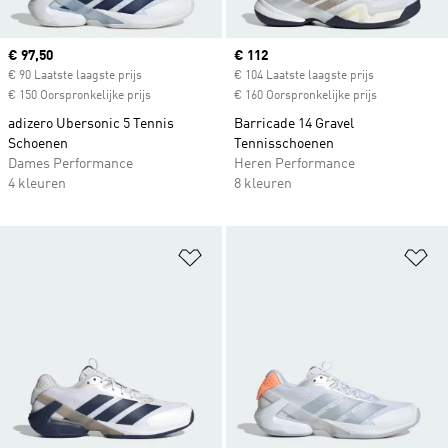
Current price
€ 97,50
Current price
€ 112
€ 90 Laatste laagste prijs
€ 104 Laatste laagste prijs
€ 150 Oorspronkelijke prijs
€ 160 Oorspronkelijke prijs
adizero Ubersonic 5 Tennis
Barricade 14 Gravel
Schoenen
Tennisschoenen
Dames Performance
Heren Performance
4 kleuren
8 kleuren
Op verlanglijst zetten
Op