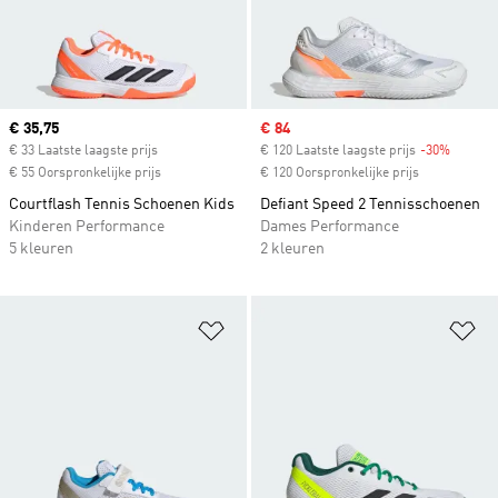
Current price
€ 35,75
Sale price
€ 84
€ 33 Laatste laagste prijs
€ 120 Laatste laagste prijs
-30%
Discoun
€ 55 Oorspronkelijke prijs
€ 120 Oorspronkelijke prijs
Courtflash Tennis Schoenen Kids
Defiant Speed 2 Tennisschoenen
Kinderen Performance
Dames Performance
5 kleuren
2 kleuren
Op verlanglijst zetten
Op