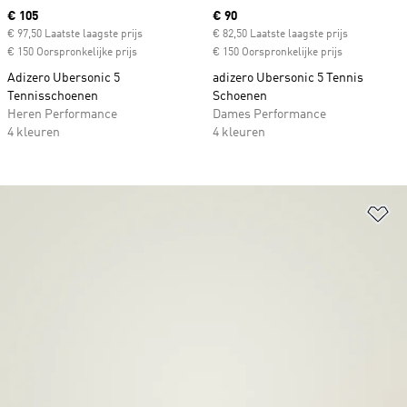
Current price
€ 105
Current price
€ 90
€ 97,50 Laatste laagste prijs
€ 82,50 Laatste laagste prijs
€ 150 Oorspronkelijke prijs
€ 150 Oorspronkelijke prijs
Adizero Ubersonic 5
adizero Ubersonic 5 Tennis
Tennisschoenen
Schoenen
Heren Performance
Dames Performance
4 kleuren
4 kleuren
Op