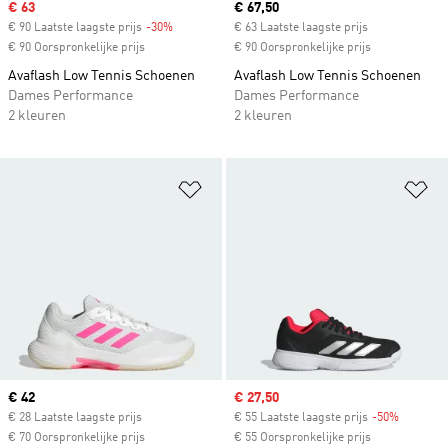
Sale price
€ 63
Current price
€ 67,50
€ 90 Laatste laagste prijs
-30%
Discount
€ 63 Laatste laagste prijs
€ 90 Oorspronkelijke prijs
€ 90 Oorspronkelijke prijs
Avaflash Low Tennis Schoenen
Avaflash Low Tennis Schoenen
Dames Performance
Dames Performance
2 kleuren
2 kleuren
Op verlanglijst zetten
Op
Current price
€ 42
Sale price
€ 27,50
€ 28 Laatste laagste prijs
€ 55 Laatste laagste prijs
-50%
Discount
€ 70 Oorspronkelijke prijs
€ 55 Oorspronkelijke prijs