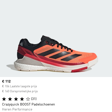
Current price
€ 112
€ 104 Laatste laagste prijs
€ 160 Oorspronkelijke prijs
(31)
Crazyquick BOOST Padelschoenen
Heren Performance