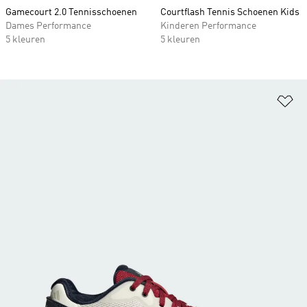
Gamecourt 2.0 Tennisschoenen
Courtflash Tennis Schoenen Kids
Dames Performance
Kinderen Performance
5 kleuren
5 kleuren
Op