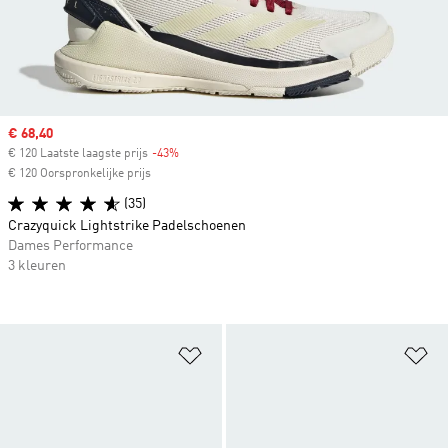
Sale price
€ 68,40
€ 120 Laatste laagste prijs
-43%
Discount
€ 120 Oorspronkelijke prijs
(35)
Crazyquick Lightstrike Padelschoenen
Dames Performance
3 kleuren
Op verlanglijst zetten
Op