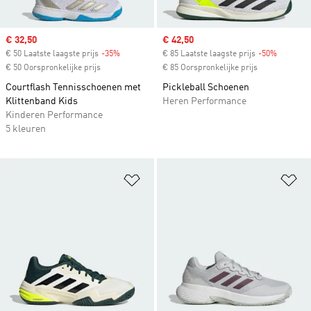
Sale price
€ 32,50
Sale price
€ 42,50
€ 50 Laatste laagste prijs
-35%
Discount
€ 85 Laatste laagste prijs
-50%
Discount
€ 50 Oorspronkelijke prijs
€ 85 Oorspronkelijke prijs
Courtflash Tennisschoenen met
Pickleball Schoenen
Klittenband Kids
Heren Performance
Kinderen Performance
5 kleuren
Op verlanglijst zetten
Op