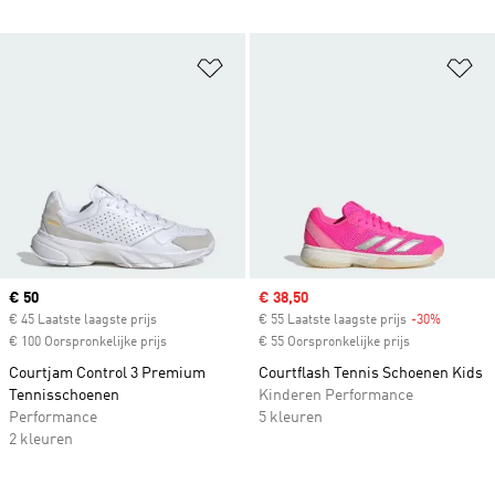
Op verlanglijst zetten
Op
Current price
€ 50
Sale price
€ 38,50
€ 45 Laatste laagste prijs
€ 55 Laatste laagste prijs
-30%
Discount
€ 100 Oorspronkelijke prijs
€ 55 Oorspronkelijke prijs
Courtjam Control 3 Premium
Courtflash Tennis Schoenen Kids
Tennisschoenen
Kinderen Performance
Performance
5 kleuren
2 kleuren