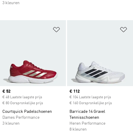
3 kleuren
Op verlanglijst zetten
Op
Current price
€ 52
Current price
€ 112
€ 48 Laatste laagste prijs
€ 104 Laatste laagste prijs
€ 80 Oorspronkelijke prijs
€ 160 Oorspronkelijke prijs
Courtquick Padelschoenen
Barricade 14 Gravel
Dames Performance
Tennisschoenen
3 kleuren
Heren Performance
8 kleuren