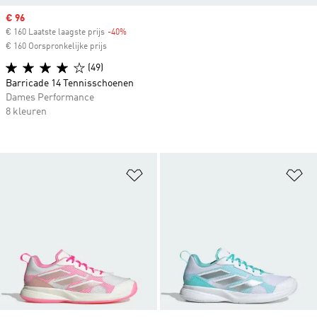
Sale price
€ 96
€ 160 Laatste laagste prijs
-40%
Discount
€ 160 Oorspronkelijke prijs
(49)
Barricade 14 Tennisschoenen
Dames Performance
8 kleuren
Op verlanglijst zetten
Op