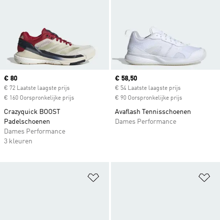
Current price
€ 80
Current price
€ 58,50
€ 72 Laatste laagste prijs
€ 54 Laatste laagste prijs
€ 160 Oorspronkelijke prijs
€ 90 Oorspronkelijke prijs
Crazyquick BOOST
Avaflash Tennisschoenen
Padelschoenen
Dames Performance
Dames Performance
3 kleuren
Op verlanglijst zetten
Op