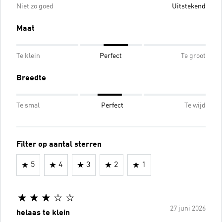
Niet zo goed
Uitstekend
Maat
Te klein
Perfect
Te groot
Breedte
Te smal
Perfect
Te wijd
Filter op aantal sterren
5
4
3
2
1
27 juni 2026
helaas te klein