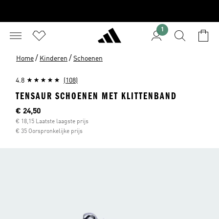
1
/
/
Home
Kinderen
Schoenen
4.8
(108)
TENSAUR SCHOENEN MET KLITTENBAND
Huidige prijs
€ 24,50
€ 18,15 Laatste laagste prijs
€ 35 Oorspronkelijke prijs