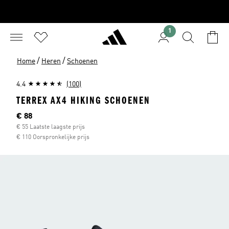
1
/
/
Home
Heren
Schoenen
4.4
(100)
TERREX AX4 HIKING SCHOENEN
Huidige prijs
€ 88
€ 55 Laatste laagste prijs
€ 110 Oorspronkelijke prijs