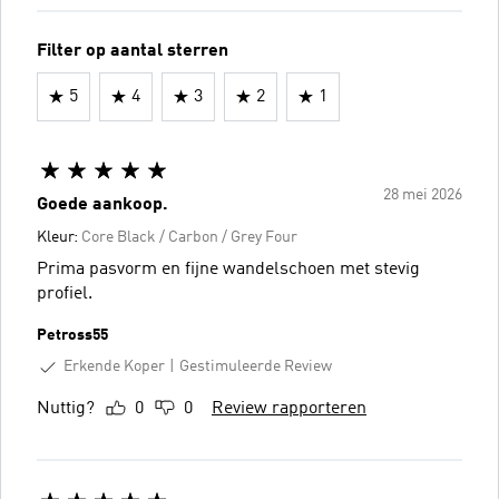
Filter op aantal sterren
5
4
3
2
1
28 mei 2026
Goede aankoop.
Kleur:
Core Black / Carbon / Grey Four
Prima pasvorm en fijne wandelschoen met stevig
profiel.
Petross55
Erkende Koper
Gestimuleerde Review
Nuttig?
0
0
Review rapporteren