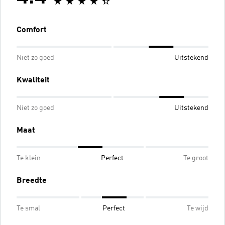
Comfort
Niet zo goed
Uitstekend
Kwaliteit
Niet zo goed
Uitstekend
Maat
Te klein
Perfect
Te groot
Breedte
Te smal
Perfect
Te wijd