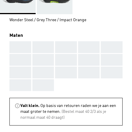
Wonder Steel / Grey Three / Impact Orange
Maten
AAA
AAA
AAA
AAA
AAA
AAA
AAA
AAA
AAA
AAA
AAA
AAA
AAA
AAA
AAA
AAA
AAA
Valt klein.
Op basis van retouren raden we je aan een
maat groter te nemen.
(Bestel maat 40 2/3 als je
normaal maat 40 draagt)