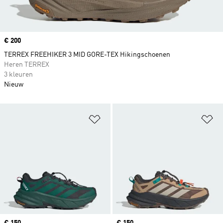
Price
€ 200
TERREX FREEHIKER 3 MID GORE-TEX Hikingschoenen
Heren TERREX
3 kleuren
Nieuw
Op verlanglijst zetten
Op