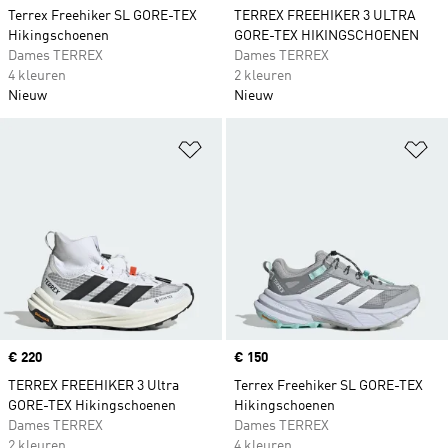
Terrex Freehiker SL GORE-TEX
TERREX FREEHIKER 3 ULTRA
Hikingschoenen
GORE-TEX HIKINGSCHOENEN
Dames TERREX
Dames TERREX
4 kleuren
2 kleuren
Nieuw
Nieuw
Op verlanglijst zetten
Op
Price
€ 220
Price
€ 150
TERREX FREEHIKER 3 Ultra
Terrex Freehiker SL GORE-TEX
GORE-TEX Hikingschoenen
Hikingschoenen
Dames TERREX
Dames TERREX
2 kleuren
4 kleuren