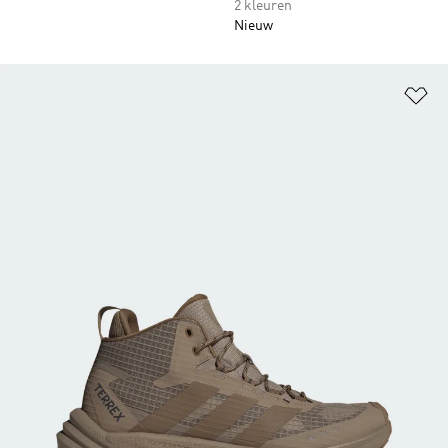
2 kleuren
Nieuw
Op