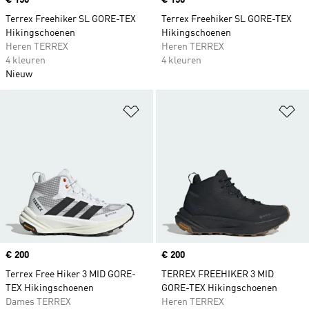
Price
€ 150
Price
€ 150
Terrex Freehiker SL GORE-TEX
Terrex Freehiker SL GORE-TEX
Hikingschoenen
Hikingschoenen
Heren TERREX
Heren TERREX
4 kleuren
4 kleuren
Nieuw
Op verlanglijst zetten
Op
Price
€ 200
Price
€ 200
Terrex Free Hiker 3 MID GORE-
TERREX FREEHIKER 3 MID
TEX Hikingschoenen
GORE-TEX Hikingschoenen
Dames TERREX
Heren TERREX