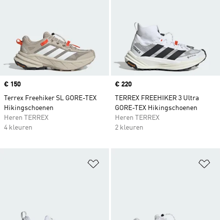
Price
€ 150
Price
€ 220
Terrex Freehiker SL GORE-TEX
TERREX FREEHIKER 3 Ultra
Hikingschoenen
GORE-TEX Hikingschoenen
Heren TERREX
Heren TERREX
4 kleuren
2 kleuren
Op verlanglijst zetten
Op