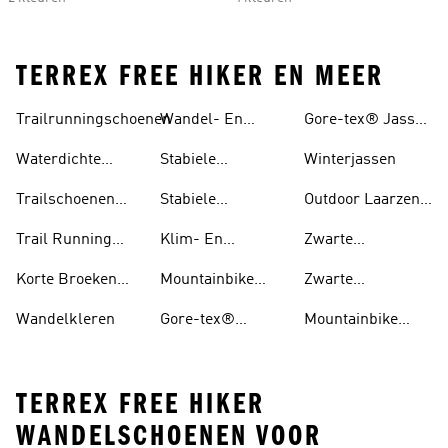
TERREX FREE HIKER EN MEER
Trailrunningschoenen
Wandel- En
Gore-tex® Jassen
Hikingschoenen
En regenjas
Waterdichte
Stabiele
Winterjassen
Trailschoenen
Wandelschoenen
Trailschoenen
Stabiele
Outdoor Laarzen
Voor Heren
Voor Heren
Wandelschoenen
En Schoenen
Trail Running
Klim- En
Zwarte
Voor Dames
Schoenen Voor
Boulderschoenen
Trailschoenen
Korte Broeken
Mountainbike
Zwarte
Dames
Voor Trail
Schoenen
Wandelschoenen
Wandelkleren
Gore-tex®
Mountainbike
Running
Schoenen
Schoenen Dames
TERREX FREE HIKER
WANDELSCHOENEN VOOR