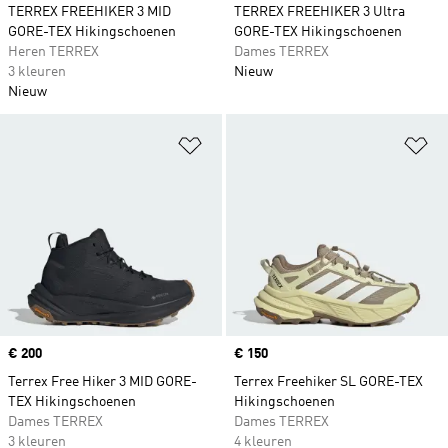
TERREX FREEHIKER 3 MID
TERREX FREEHIKER 3 Ultra
GORE-TEX Hikingschoenen
GORE-TEX Hikingschoenen
Heren TERREX
Dames TERREX
3 kleuren
Nieuw
Nieuw
Op verlanglijst zetten
Op
Price
€ 200
Price
€ 150
Terrex Free Hiker 3 MID GORE-
Terrex Freehiker SL GORE-TEX
TEX Hikingschoenen
Hikingschoenen
Dames TERREX
Dames TERREX
3 kleuren
4 kleuren