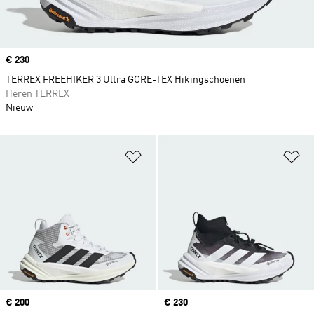
Price
€ 230
TERREX FREEHIKER 3 Ultra GORE-TEX Hikingschoenen
Heren TERREX
Nieuw
Op verlanglijst zetten
Op
Price
€ 200
Price
€ 230