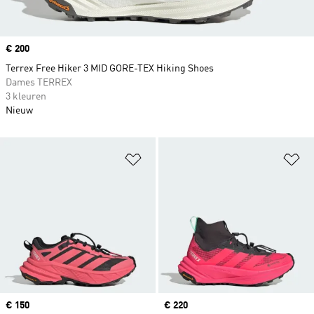
Price
€ 200
Terrex Free Hiker 3 MID GORE-TEX Hiking Shoes
Dames TERREX
3 kleuren
Nieuw
Op verlanglijst zetten
Op
Price
€ 150
Price
€ 220