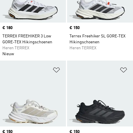
Price
€ 180
Price
€ 150
TERREX FREEHIKER 3 Low
Terrex Freehiker SL GORE-TEX
GORE-TEX Hikingschoenen
Hikingschoenen
Heren TERREX
Heren TERREX
Nieuw
Op verlanglijst zetten
Op
Price
€ 150
Price
€ 150