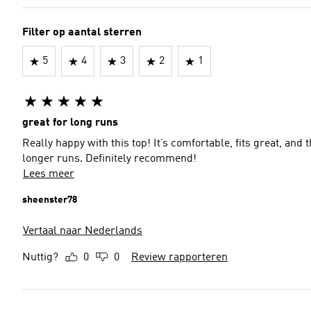
Filter op aantal sterren
5
4
3
2
1
great for long runs
Really happy with this top! It’s comfortable, fits great, and
longer runs. Definitely recommend!
Lees meer
sheenster78
Vertaal naar Nederlands
Nuttig?
0
0
Review rapporteren