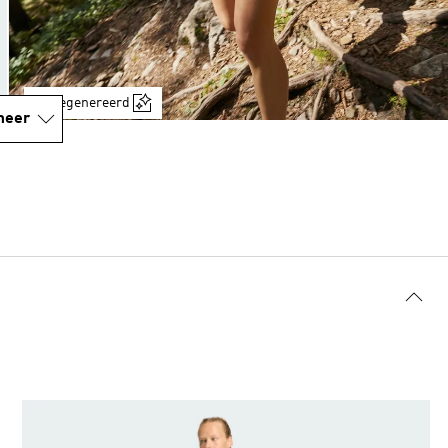
AI-gegenereerd
meer