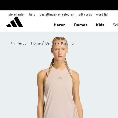
store finder
help
bestellingen en retouren
gift cards
word lid
Heren
Dames
Kids
Sc
/
/
Terug
Home
Dames
Kleding