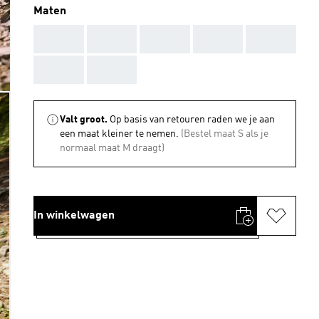
Maten
AAA
AAA
AAA
AAA
AAA
AAA
AAA
Valt groot.
Op basis van retouren raden we je aan
een maat kleiner te nemen.
(Bestel maat S als je
normaal maat M draagt)
In winkelwagen