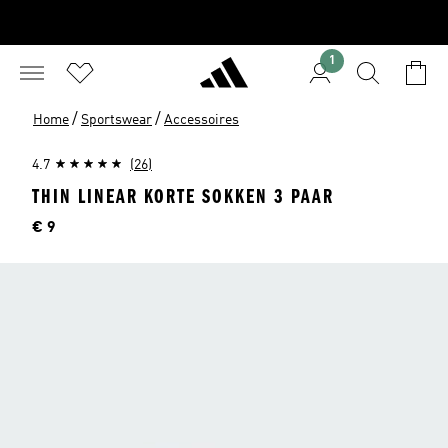
1
/
/
Home
Sportswear
Accessoires
4.7
(26)
THIN LINEAR KORTE SOKKEN 3 PAAR
Prijs
€ 9