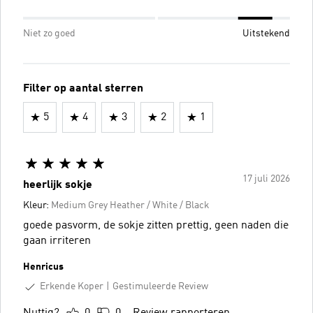
Niet zo goed
Uitstekend
Filter op aantal sterren
5
4
3
2
1
17 juli 2026
heerlijk sokje
Kleur:
Medium Grey Heather / White / Black
goede pasvorm, de sokje zitten prettig, geen naden die
gaan irriteren
Henricus
Erkende Koper
Gestimuleerde Review
Nuttig?
0
0
Review rapporteren