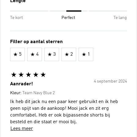
Lengte
Te kort
Perfect
Te lang
Filter op aantal sterren
5
4
3
2
1
4 september 2024
Aanrader!
Kleur:
Team Navy Blue 2
Ik heb dit jack nu een paar keer gebruikt en ik heb
geen spijt van de aankoop! Mooi jack en zit erg
comfortabel. Heb er ook bijpassende shorts bij
besteld en die staat er mooi bij.
Lees meer