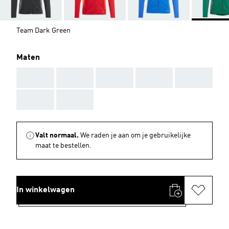
Team Dark Green
Maten
AAA
AAA
AAA
AAA
AAA
AAA
AAA
Valt normaal.
We raden je aan om je gebruikelijke
maat te bestellen.
In winkelwagen