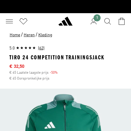
1
/
/
Home
Heren
Kleding
5.0
(62)
TIRO 24 COMPETITION TRAININGSJACK
Afgeprijsde prijs
€ 32,50
€ 65 Laatste laagste prijs
-50%
Korting
€ 65 Oorspronkelijke prijs