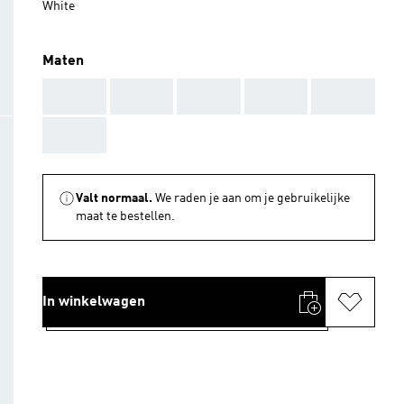
White
Maten
AAA
AAA
AAA
AAA
AAA
AAA
Valt normaal.
We raden je aan om je gebruikelijke
maat te bestellen.
In winkelwagen