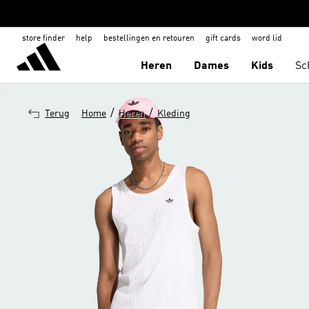
store finder
help
bestellingen en retouren
gift cards
word lid
Heren
Dames
Kids
Sc
/
/
Terug
Home
Heren
Kleding