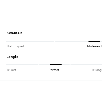
Kwaliteit
Niet zo goed
Uitstekend
Lengte
Te kort
Perfect
Te lang