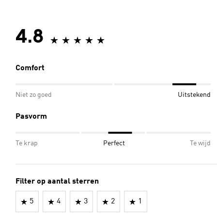
4.8
Comfort
Niet zo goed
Uitstekend
Pasvorm
Te krap
Perfect
Te wijd
Filter op aantal sterren
5
4
3
2
1