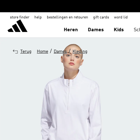
store finder
help
bestellingen en retouren
gift cards
word lid
Heren
Dames
Kids
Sc
/
/
Terug
Home
Dames
Kleding