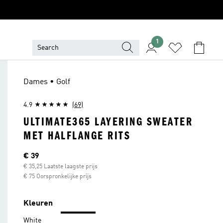
1
Dames • Golf
4.9
(69)
ULTIMATE365 LAYERING SWEATER
MET HALFLANGE RITS
Huidige prijs
€ 39
€ 35,25 Laatste laagste prijs
€ 75 Oorspronkelijke prijs
Kleuren
White