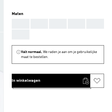
Maten
AAA
AAA
AAA
AAA
AAA
AAA
Valt normaal.
We raden je aan om je gebruikelijke
maat te bestellen.
In winkelwagen