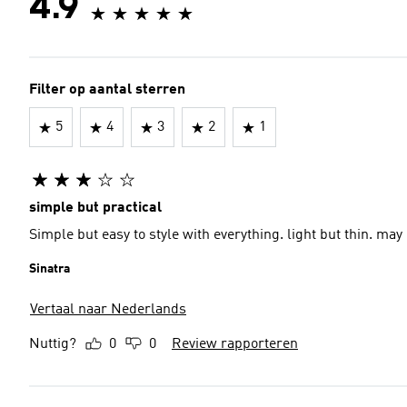
4.9
Filter op aantal sterren
5
4
3
2
1
simple but practical
Simple but easy to style with everything. light but thin. may
Sinatra
Vertaal naar Nederlands
Nuttig?
0
0
Review rapporteren