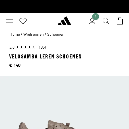
1
/
/
Home
Wielrennen
Schoenen
3.8
(185)
VELOSAMBA LEREN SCHOENEN
Prijs
€ 140