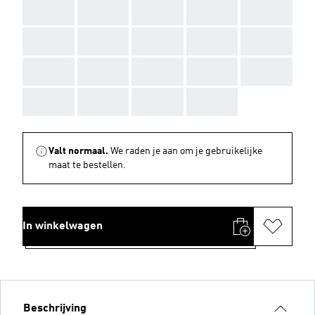
AAA
AAA
AAA
AAA
AAA
AAA
AAA
AAA
AAA
AAA
AAA
AAA
AAA
AAA
AAA
AAA
AAA
AAA
AAA
Valt normaal.
We raden je aan om je gebruikelijke
maat te bestellen.
In winkelwagen
Beschrijving