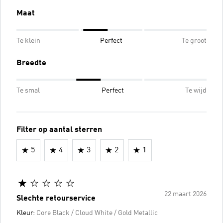
Maat
Te klein
Perfect
Te groot
Breedte
Te smal
Perfect
Te wijd
Filter op aantal sterren
5
4
3
2
1
22 maart 2026
Slechte retourservice
Kleur:
Core Black / Cloud White / Gold Metallic