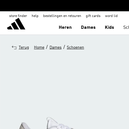
store finder
help
bestellingen en retouren
gift cards
word lid
Heren
Dames
Kids
Sc
/
/
Terug
Home
Dames
Schoenen