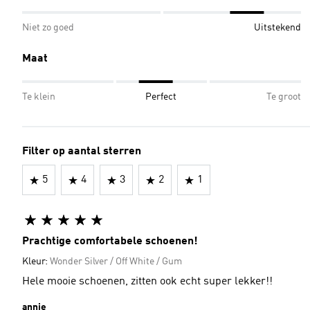
Niet zo goed
Uitstekend
Maat
Te klein
Perfect
Te groot
Filter op aantal sterren
5
4
3
2
1
Prachtige comfortabele schoenen!
Kleur:
Wonder Silver / Off White / Gum
Hele mooie schoenen, zitten ook echt super lekker!!
annie