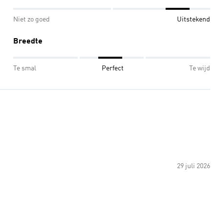
Niet zo goed
Uitstekend
Breedte
Te smal
Perfect
Te wijd
29 juli 2026