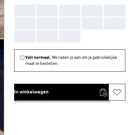
AAA
AAA
AAA
AAA
AAA
AAA
AAA
AAA
AAA
AAA
AAA
AAA
AAA
Valt normaal.
We raden je aan om je gebruikelijke
maat te bestellen.
In winkelwagen