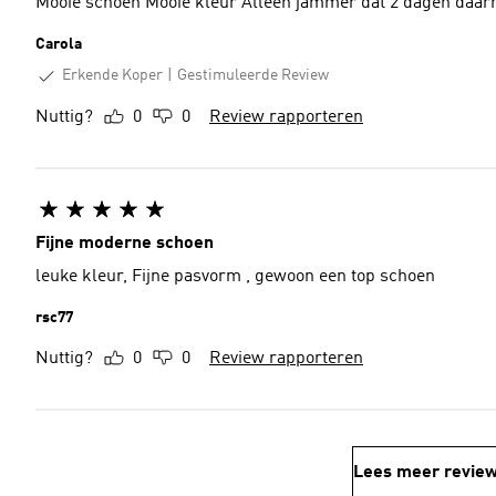
Mooie schoen Mooie kleur Alleen jammer dat 2 d
Carola
Erkende Koper
Gestimuleerde Review
Nuttig?
0
0
Review rapporteren
Fijne moderne schoen
leuke kleur, Fijne pasvorm , gewoon een top schoen
rsc77
Nuttig?
0
0
Review rapporteren
Lees meer revie