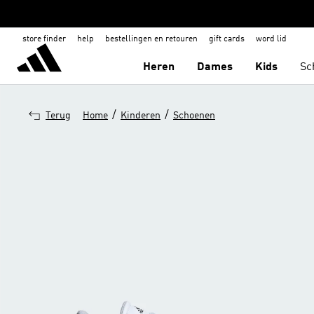
store finder
help
bestellingen en retouren
gift cards
word lid
Heren
Dames
Kids
Sc
/
/
Terug
Home
Kinderen
Schoenen