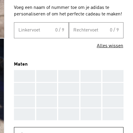
Voeg een naam of nummer toe om je adidas te
personaliseren of om het perfecte cadeau te maken!
Linkervoet
0 / 9
Rechtervoet
0 / 9
Alles wissen
Maten
AAA
AAA
AAA
AAA
AAA
AAA
AAA
AAA
AAA
AAA
AAA
AAA
AAA
AAA
AAA
AAA
AAA
AAA
AAA
AAA