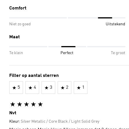
Comfort
Niet zo goed
Uitstekend
Maat
Te klein
Perfect
Te groot
Filter op aantal sterren
5
4
3
2
1
Nvt
Kleur:
Silver Metallic / Core Black / Light Solid Grey