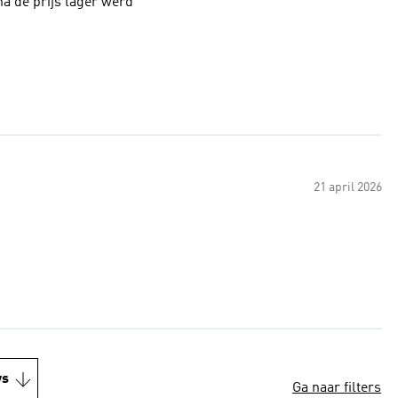
agen daarna de prijs lager werd
21 april 2026
ws
Ga naar filters