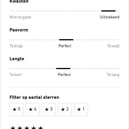
Kwaliteit
Niet zo goed
Uitstekend
Pasvorm
Te krap
Perfect
Te wijd
Lengte
Te kort
Perfect
Te lang
Filter op aantal sterren
5
4
3
2
1