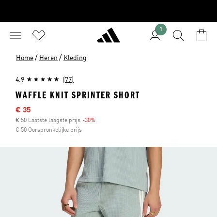
1
/
/
Home
Heren
Kleding
4.9
(77)
WAFFLE KNIT SPRINTER SHORT
Afgeprijsde prijs
€ 35
€ 50 Laatste laagste prijs
-30%
Korting
€ 50 Oorspronkelijke prijs