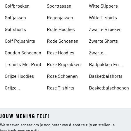
Golfbroeken
Sporttassen
Witte Slippers
Golfjassen
Regenjassen
Witte T-shirts
Golfshorts
Rode Hoodies
Zwarte Broeken
Golf Poloshirts
Rode Schoenen
Zwarte Shorts
Gouden Schoenen
Roze Hoodies
Zwarte
Rugzakken
T-shirts Met Print
Roze Rugzakken
Badpakken En
Tankini's
Grijze Hoodies
Roze Schoenen
Basketbalshorts
Grijze
Roze T-shirts
Basketbalschoenen
Trainingspakken
JOUW MENING TELT!
We streven ernaar om je nog beter van dienst te zijn en stellen je