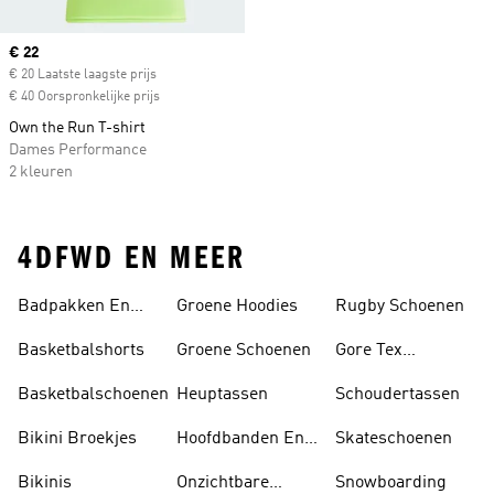
Current price
€ 22
€ 20 Laatste laagste prijs
€ 40 Oorspronkelijke prijs
Own the Run T-shirt
Dames Performance
2 kleuren
4DFWD EN MEER
Badpakken En
Groene Hoodies
Rugby Schoenen
Tankini's
Basketbalshorts
Groene Schoenen
Gore Tex
Schoenen
Basketbalschoenen
Heuptassen
Schoudertassen
Bikini Broekjes
Hoofdbanden En
Skateschoenen
Zonnekleppen
Bikinis
Onzichtbare
Snowboarding