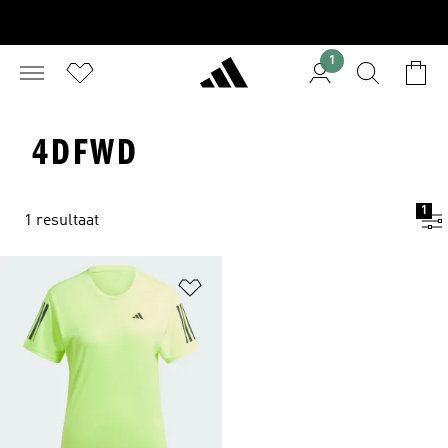
1
4DFWD
1
1 resultaat
Op verlanglijst zetten