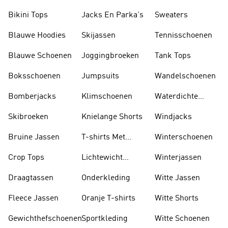
Sokken
Bikini Tops
Jacks En Parka's
Sweaters
Blauwe Hoodies
Skijassen
Tennisschoenen
Blauwe Schoenen
Joggingbroeken
Tank Tops
Boksschoenen
Jumpsuits
Wandelschoenen
Bomberjacks
Klimschoenen
Waterdichte
Jassen
Skibroeken
Knielange Shorts
Windjacks
Bruine Jassen
T-shirts Met
Winterschoenen
Lange Mouwen
Crop Tops
Lichtewicht
Winterjassen
Jassen
Draagtassen
Onderkleding
Witte Jassen
Fleece Jassen
Oranje T-shirts
Witte Shorts
Gewichthefschoenen
Sportkleding
Witte Schoenen