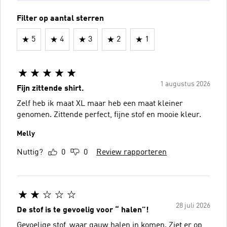
Filter op aantal sterren
5
4
3
2
1
1 augustus 2026
Fijn zittende shirt.
Zelf heb ik maat XL maar heb een maat kleiner
genomen. Zittende perfect, fijne stof en mooie kleur.
Melly
Nuttig?
0
0
Review rapporteren
28 juli 2026
De stof is te gevoelig voor “ halen”!
Gevoelige stof, waar gauw halen in komen. Ziet er op