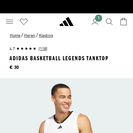
1
/
/
Home
Heren
Kleding
4.7
(118)
ADIDAS BASKETBALL LEGENDS TANKTOP
Prijs
€ 30