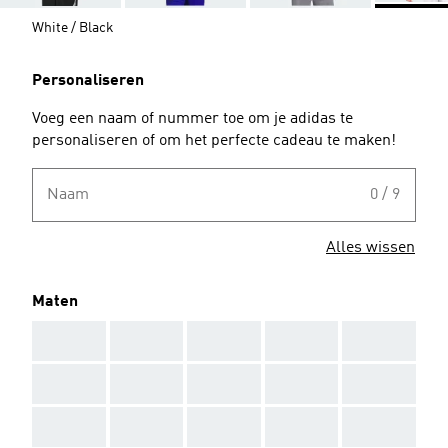
White / Black
Personaliseren
Voeg een naam of nummer toe om je adidas te
personaliseren of om het perfecte cadeau te maken!
Naam
0 / 9
Alles wissen
Maten
AAA
AAA
AAA
AAA
AAA
AAA
AAA
AAA
AAA
AAA
AAA
AAA
AAA
AAA
AAA