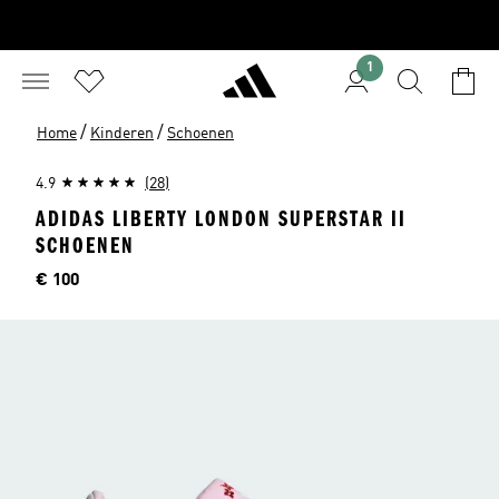
1
/
/
Home
Kinderen
Schoenen
4.9
(28)
ADIDAS LIBERTY LONDON SUPERSTAR II
SCHOENEN
Prijs
€ 100