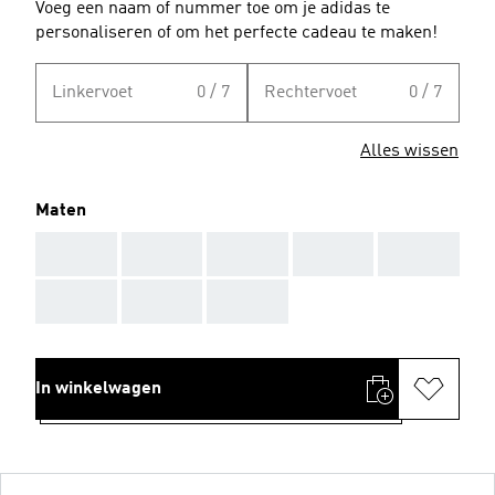
Voeg een naam of nummer toe om je adidas te
personaliseren of om het perfecte cadeau te maken!
Linkervoet
0 / 7
Rechtervoet
0 / 7
Alles wissen
Maten
AAA
AAA
AAA
AAA
AAA
AAA
AAA
AAA
In winkelwagen