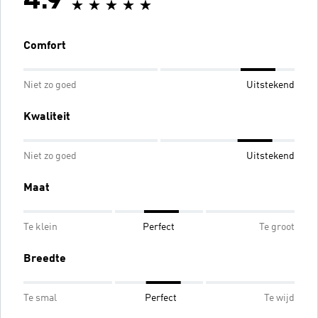
4.9
Comfort
Niet zo goed
Uitstekend
Kwaliteit
Niet zo goed
Uitstekend
Maat
Te klein
Perfect
Te groot
Breedte
Te smal
Perfect
Te wijd