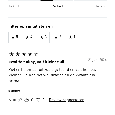
Te kort
Perfect
Te lang
Filter op aantal sterren
5
4
3
2
1
21 juni 2026
kwaliteit okay, valt kleiner uit
Ziet er helemaal uit zoals getoond en valt het iets
kleiner uit. kan het wel dragen en de kwaliteit is
prima.
sammy
Nuttig?
0
0
Review rapporteren