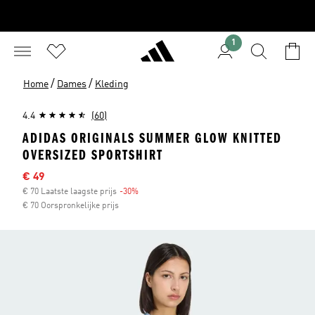
1
/
/
Home
Dames
Kleding
4.4
(60)
ADIDAS ORIGINALS SUMMER GLOW KNITTED
OVERSIZED SPORTSHIRT
Afgeprijsde prijs
€ 49
€ 70 Laatste laagste prijs
-30%
Korting
€ 70 Oorspronkelijke prijs