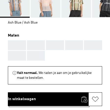
Ash Blue / Ash Blue
Maten
AAA
AAA
AAA
AAA
AAA
AAA
AAA
Valt normaal.
We raden je aan om je gebruikelijke
maat te bestellen.
In winkelwagen